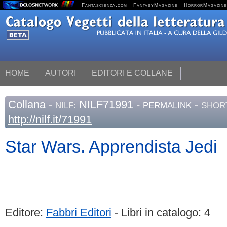
Fantascienza.com
FantasyMagazine
HorrorMagazine
HOME
AUTORI
EDITORI E COLLANE
Collana
-
NILF71991 -
-
NILF:
PERMALINK
SHORT
http://nilf.it/71991
Star Wars. Apprendista Jedi
Editore:
Fabbri Editori
- Libri in catalogo: 4