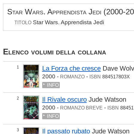
Star Wars. Apprendista Jedi (2000-2
Star Wars. Apprendista Jedi
TITOLO
Elenco volumi della collana
La Forza che cresce
Dave Wolv
1
2000 -
-
ROMANZO
ISBN
884517803X
INFO
Il Rivale oscuro
Jude Watson
2
2000 -
-
ROMANZO BREVE
ISBN
88451
INFO
Il passato rubato
Jude Watson
3