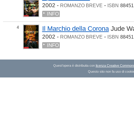
2002 -
-
ROMANZO BREVE
ISBN
88451
INFO
Il Marchio della Corona
Jude W
4
2002 -
-
ROMANZO BREVE
ISBN
88451
INFO
Quest'opera è distribuita con
licenza Creative Commons A
Questo sito non fa uso di cookie 