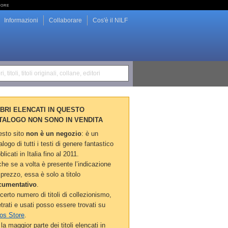
tore
Informazioni
Collaborare
Cos'è il NILF
i, titoli, titoli originali, collane, editori
LIBRI ELENCATI IN QUESTO
TALOGO NON SONO IN VENDITA
sto sito
non è un negozio
: è un
alogo di tutti i testi di genere fantastico
blicati in Italia fino al 2011.
he se a volta è presente l’indicazione
 prezzo, essa è solo a titolo
cumentativo
.
certo numero di titoli di collezionismo,
etrati e usati posso essere trovati su
os Store
.
la maggior parte dei titoli elencati in