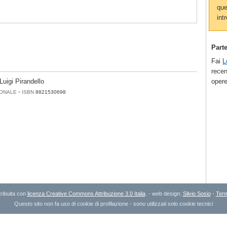
que
intr
Part
Fai
L
recen
opere
Luigi Pirandello
-
ONALE
ISBN
8821530698
ribuita con
licenza Creative Commons Attribuzione 3.0 Italia
. - web design:
Silvio Sosio
-
Term
Questo sito non fa uso di cookie di profilazione - sono utilizzati solo cookie tecnici