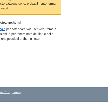
sto catalogo sono, probabilmente, ormai
ovabili.
ecipa anche tu!
ogin
per poter dare voti, scrivere trame e
sioni, e per tenere nota dei libri e delle
 che possiedi o che hai letto.
ini d'uso
-
Privacy