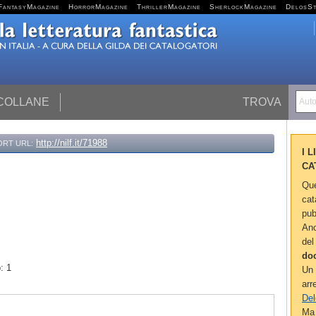
FantasyMagazine
HorrorMagazine
ThrillerMagazine
SherlockMagazine
DelosS
 COLLANE
TROVA
Autor
http://nilf.it/71988
ORT URL:
I 
CA
Que
cat
pub
Anc
del
do
: 1
Un 
arr
Del
Ma 