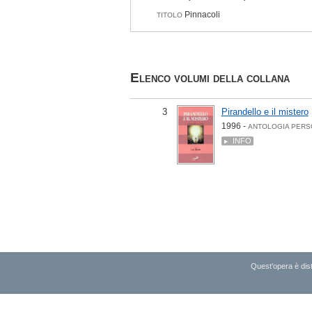
Pinnacoli
TITOLO
Elenco volumi della collana
3
Pirandello e il mistero
1996 -
ANTOLOGIA PERS
INFO
Quest'opera è dist