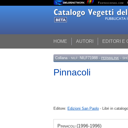
Fantascienza.com
HOME
AUTORI
EDITORI E
Collana
-
NILF71988 -
-
NILF:
PERMALINK
SH
Pinnacoli
Editore:
Edizioni San Paolo
- Libri in catalogo
Pinnacoli (1996-1996)