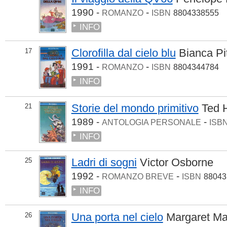
1990 -
-
ROMANZO
ISBN
8804338555
INFO
Clorofilla dal cielo blu
Bianca Pi
17
1991 -
-
ROMANZO
ISBN
8804344784
INFO
Storie del mondo primitivo
Ted 
21
1989 -
-
ANTOLOGIA PERSONALE
ISB
INFO
Ladri di sogni
Victor Osborne
25
1992 -
-
ROMANZO BREVE
ISBN
88043
INFO
Una porta nel cielo
Margaret M
26