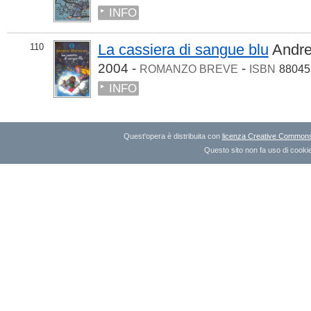
INFO
La cassiera di sangue blu
Andr
110
2004 -
-
ROMANZO BREVE
ISBN
88045
INFO
Quest'opera è distribuita con
licenza Creative Commons A
Questo sito non fa uso di cookie 