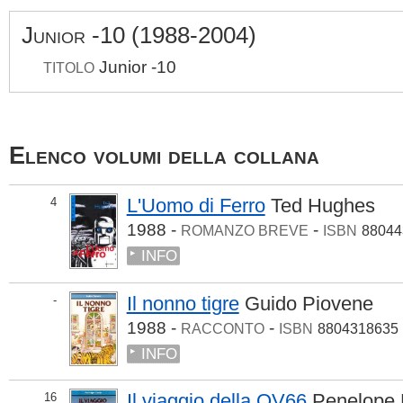
Junior -10 (1988-2004)
Junior -10
TITOLO
Elenco volumi della collana
L'Uomo di Ferro
Ted Hughes
4
1988 -
-
ROMANZO BREVE
ISBN
88044
INFO
Il nonno tigre
Guido Piovene
-
1988 -
-
RACCONTO
ISBN
8804318635
INFO
Il viaggio della QV66
Penelope 
16