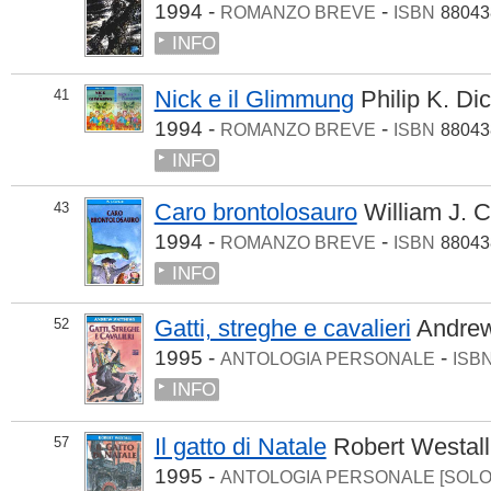
1994 -
-
ROMANZO BREVE
ISBN
88043
INFO
Nick e il Glimmung
Philip K. Di
41
1994 -
-
ROMANZO BREVE
ISBN
88043
INFO
Caro brontolosauro
William J. C
43
1994 -
-
ROMANZO BREVE
ISBN
88043
INFO
Gatti, streghe e cavalieri
Andre
52
1995 -
-
ANTOLOGIA PERSONALE
ISB
INFO
Il gatto di Natale
Robert Westall
57
1995 -
ANTOLOGIA PERSONALE [SOL