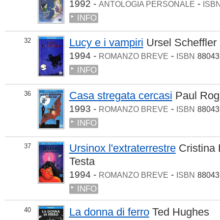
1992 -
-
ANTOLOGIA PERSONALE
ISB
INFO
Lucy e i vampiri
Ursel Scheffler
32
1994 -
-
ROMANZO BREVE
ISBN
88043
INFO
Casa stregata cercasi
Paul Rog
36
1993 -
-
ROMANZO BREVE
ISBN
88043
INFO
Ursinox l'extraterrestre
Cristina
37
Testa
1994 -
-
ROMANZO BREVE
ISBN
88043
INFO
La donna di ferro
Ted Hughes
40