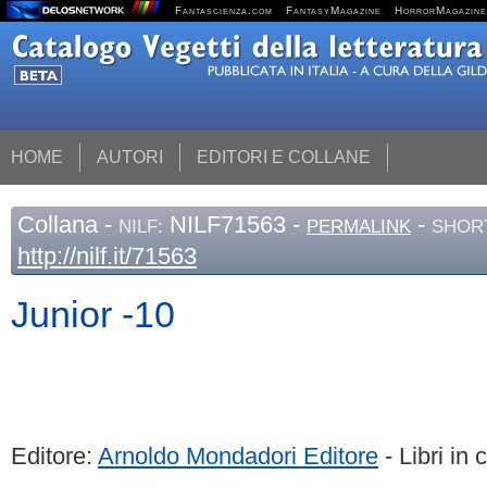
Fantascienza.com
FantasyMagazine
HorrorMagazine
HOME
AUTORI
EDITORI E COLLANE
Collana
-
NILF71563 -
-
NILF:
PERMALINK
SHORT
http://nilf.it/71563
Junior -10
Editore:
Arnoldo Mondadori Editore
- Libri in 