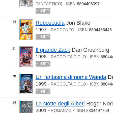
-
FANTASTICO]
ISBN
8804406097
INFO
Roboscuola
Jon Blake
14
1997 -
-
RACCONTO
ISBN
8804435445
INFO
Il grande Zack
Dan Greenburg
41
1998 -
-
RACCOLTA CICLO
ISBN
88044
INFO
Un fantasma di nome Wanda
D
78
1999 -
-
RACCOLTA CICLO
ISBN
88044
INFO
La Notte degli Alberi
Roger No
94
2001 -
-
ROMANZO
ISBN
8804497769