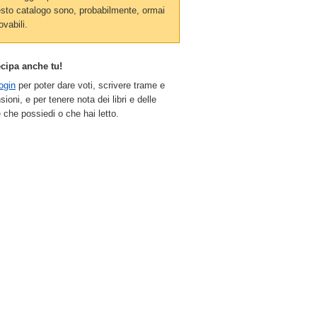
sto catalogo sono, probabilmente, ormai
ovabili.
ecipa anche tu!
ogin
per poter dare voti, scrivere trame e
sioni, e per tenere nota dei libri e delle
 che possiedi o che hai letto.