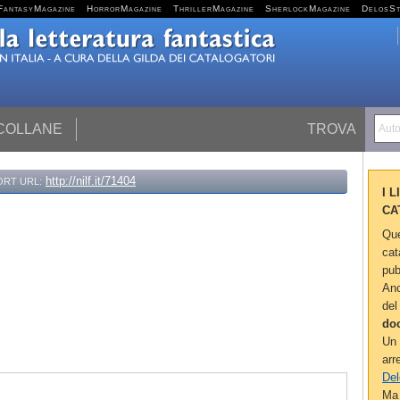
FantasyMagazine
HorrorMagazine
ThrillerMagazine
SherlockMagazine
DelosS
 COLLANE
TROVA
Autor
http://nilf.it/71404
ORT URL:
I 
CA
Que
cat
pub
Anc
del
do
Un 
arr
Del
Ma 