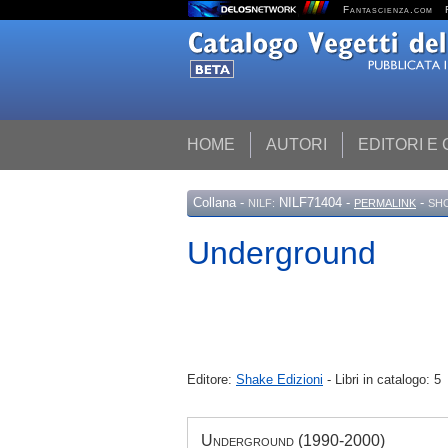
Fantascienza.com
HOME
AUTORI
EDITORI E
Collana
-
NILF71404 -
-
NILF:
PERMALINK
SH
Underground
Editore:
Shake Edizioni
- Libri in catalogo: 5
Underground (1990-2000)