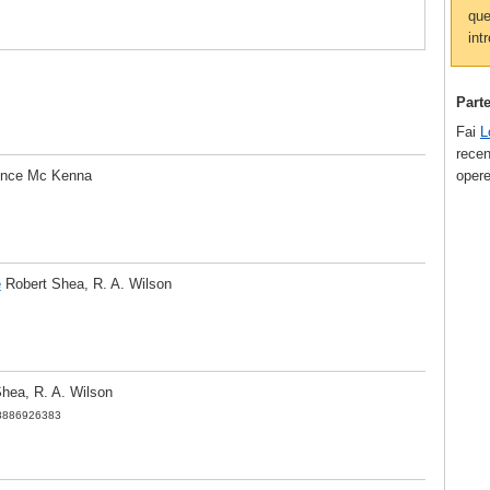
que
intr
Part
Fai
L
recen
opere
ence Mc Kenna
e
Robert Shea
,
R. A. Wilson
Shea
,
R. A. Wilson
8886926383