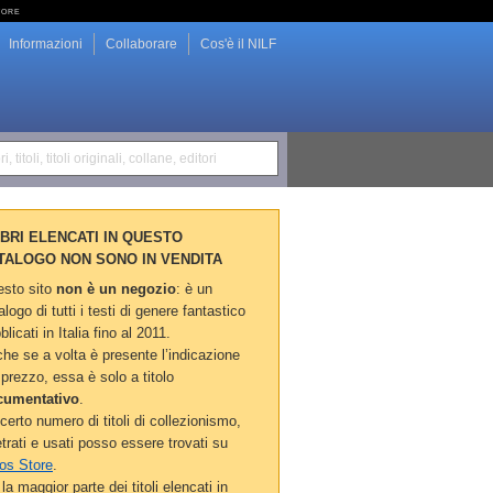
tore
Informazioni
Collaborare
Cos'è il NILF
i, titoli, titoli originali, collane, editori
LIBRI ELENCATI IN QUESTO
TALOGO NON SONO IN VENDITA
sto sito
non è un negozio
: è un
alogo di tutti i testi di genere fantastico
blicati in Italia fino al 2011.
he se a volta è presente l’indicazione
 prezzo, essa è solo a titolo
cumentativo
.
certo numero di titoli di collezionismo,
etrati e usati posso essere trovati su
os Store
.
la maggior parte dei titoli elencati in