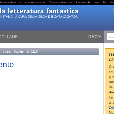
FantasyMagazine
HorrorMagazine
ThrillerMagazine
SherlockMagazine
DelosS
 COLLANE
TROVA
Autor
http://nilf.it/71116
RT URL:
I 
CA
Gente
Que
cat
pub
Anc
del
do
Un 
arr
Del
Ma 