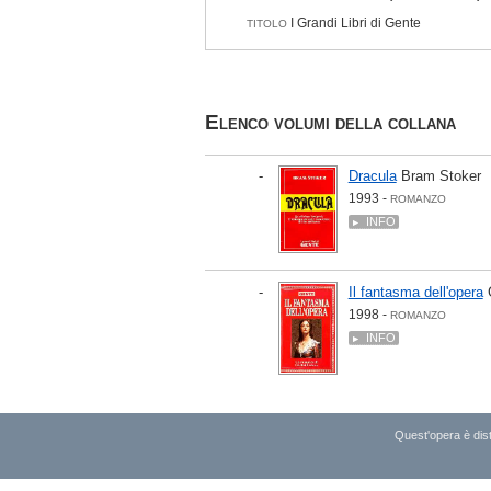
I Grandi Libri di Gente
TITOLO
Elenco volumi della collana
-
Dracula
Bram Stoker
1993 -
ROMANZO
INFO
-
Il fantasma dell'opera
1998 -
ROMANZO
INFO
Quest'opera è dist