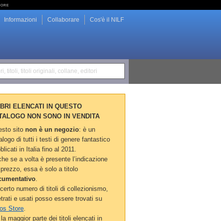
tore
Informazioni
Collaborare
Cos'è il NILF
i, titoli, titoli originali, collane, editori
LIBRI ELENCATI IN QUESTO
TALOGO NON SONO IN VENDITA
sto sito
non è un negozio
: è un
alogo di tutti i testi di genere fantastico
blicati in Italia fino al 2011.
he se a volta è presente l’indicazione
 prezzo, essa è solo a titolo
cumentativo
.
certo numero di titoli di collezionismo,
etrati e usati posso essere trovati su
os Store
.
la maggior parte dei titoli elencati in