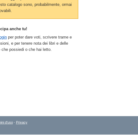
sto catalogo sono, probabilmente, ormai
ovabili.
ecipa anche tu!
ogin
per poter dare voti, scrivere trame e
sioni, e per tenere nota dei libri e delle
 che possiedi o che hai letto.
ini d'uso
-
Privacy