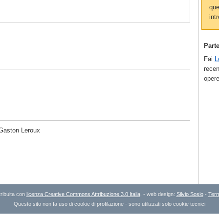
que
intr
Part
Fai
L
recen
opere
Gaston Leroux
ribuita con
licenza Creative Commons Attribuzione 3.0 Italia
. - web design:
Silvio Sosio
-
Term
Questo sito non fa uso di cookie di profilazione - sono utilizzati solo cookie tecnici