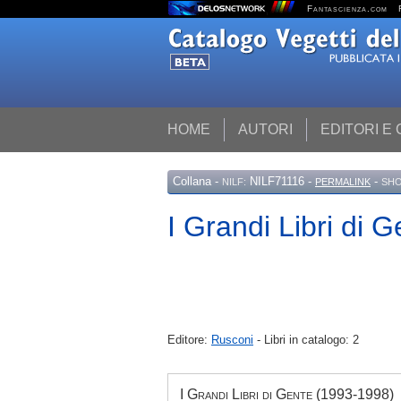
Fantascienza.com
HOME
AUTORI
EDITORI E
Collana
-
NILF71116 -
-
NILF:
PERMALINK
SHO
I Grandi Libri di 
Editore:
Rusconi
- Libri in catalogo: 2
I Grandi Libri di Gente (1993-1998)