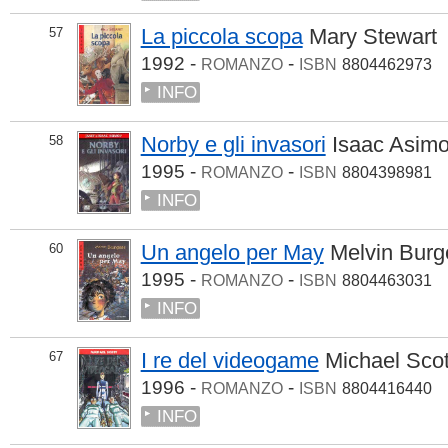
La piccola scopa
Mary Stewart
57
1992 -
-
ROMANZO
ISBN
8804462973
INFO
Norby e gli invasori
Isaac Asim
58
1995 -
-
ROMANZO
ISBN
8804398981
INFO
Un angelo per May
Melvin Burg
60
1995 -
-
ROMANZO
ISBN
8804463031
INFO
I re del videogame
Michael Scot
67
1996 -
-
ROMANZO
ISBN
8804416440
INFO