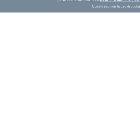
Questo sito non fa uso di cookie 