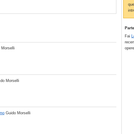
que
intr
Part
Fai
L
recen
opere
 Morselli
do Morselli
imo
Guido Morselli