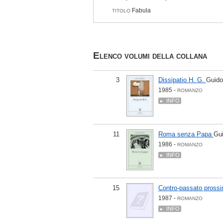
Fabula
TITOLO
Elenco volumi della collana
3
Dissipatio H. G.
Guido
1985 -
ROMANZO
INFO
11
Roma senza Papa
Gui
1986 -
ROMANZO
INFO
15
Contro-passato pross
1987 -
ROMANZO
INFO