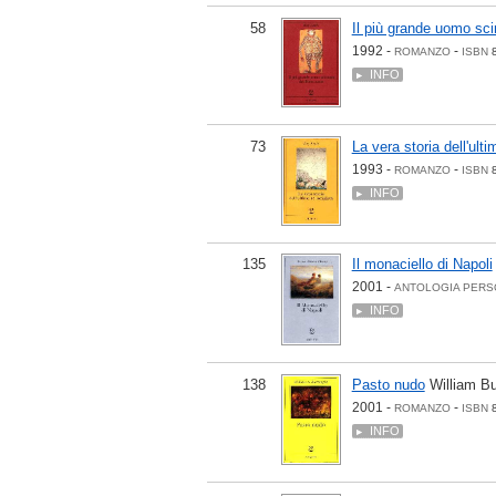
58
Il più grande uomo sc
1992 -
-
ROMANZO
ISBN
INFO
73
La vera storia dell'ulti
1993 -
-
ROMANZO
ISBN
INFO
135
Il monaciello di Napoli
2001 -
ANTOLOGIA PERS
INFO
138
Pasto nudo
William B
2001 -
-
ROMANZO
ISBN
INFO