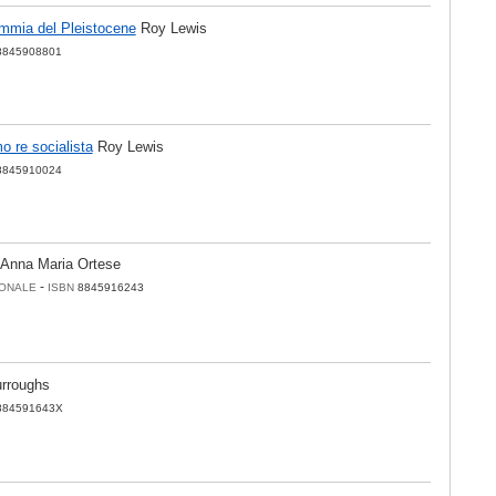
immia del Pleistocene
Roy Lewis
8845908801
mo re socialista
Roy Lewis
8845910024
Anna Maria Ortese
-
ONALE
ISBN
8845916243
urroughs
884591643X