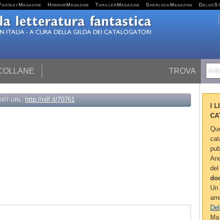
FantasyMagazine
HorrorMagazine
ThrillerMagazine
SherlockMagazine
DelosS
 COLLANE
TROVA
Autor
http://nilf.it/70761
ORT URL:
I 
CA
Que
cat
pub
Anc
del
do
Un 
arr
Del
Ma 