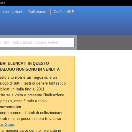
tore
Informazioni
Collaborare
Cos'è il NILF
i, titoli, titoli originali, collane, editori
LIBRI ELENCATI IN QUESTO
TALOGO NON SONO IN VENDITA
sto sito
non è un negozio
: è un
alogo di tutti i testi di genere fantastico
blicati in Italia fino al 2011.
he se a volta è presente l’indicazione
 prezzo, essa è solo a titolo
cumentativo
.
certo numero di titoli di collezionismo,
etrati e usati posso essere trovati su
os Store
.
la maggior parte dei titoli elencati in