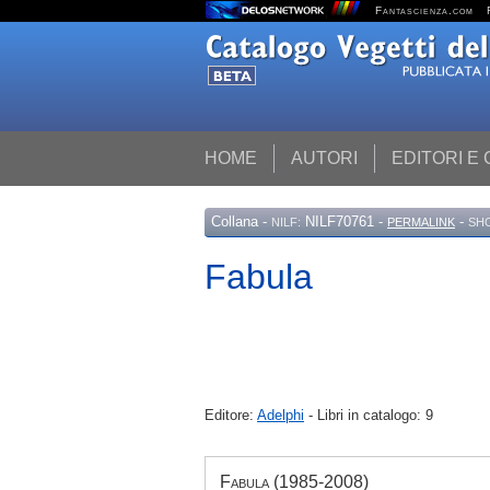
Fantascienza.com
HOME
AUTORI
EDITORI E
Collana
-
NILF70761 -
-
NILF:
PERMALINK
SH
Fabula
Editore:
Adelphi
- Libri in catalogo: 9
Fabula (1985-2008)