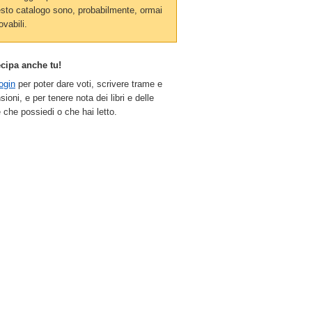
sto catalogo sono, probabilmente, ormai
ovabili.
ecipa anche tu!
ogin
per poter dare voti, scrivere trame e
sioni, e per tenere nota dei libri e delle
 che possiedi o che hai letto.