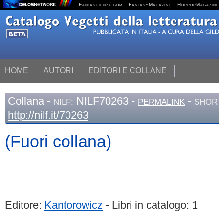
Fantascienza.com
FantasyMagazine
HorrorMagazine
HOME
AUTORI
EDITORI E COLLANE
Collana
-
NILF70263 -
-
NILF:
PERMALINK
SHORT
http://nilf.it/70263
(Fuori collana)
Editore:
Kantorowicz
- Libri in catalogo: 1