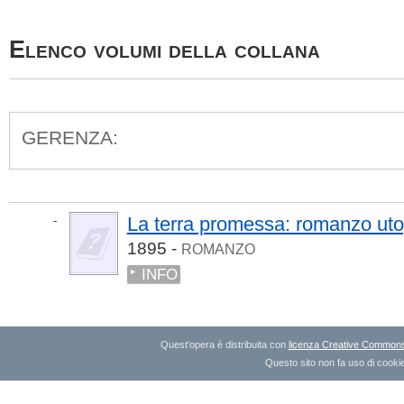
Elenco volumi della collana
GERENZA:
La terra promessa: romanzo uto
-
1895 -
ROMANZO
INFO
Quest'opera è distribuita con
licenza Creative Commons A
Questo sito non fa uso di cookie 