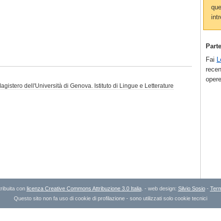
que
intr
Part
Fai
L
recen
opere
agistero dell'Università di Genova. Istituto di Lingue e Letterature
ribuita con
licenza Creative Commons Attribuzione 3.0 Italia
. - web design:
Silvio Sosio
-
Term
Questo sito non fa uso di cookie di profilazione - sono utilizzati solo cookie tecnici