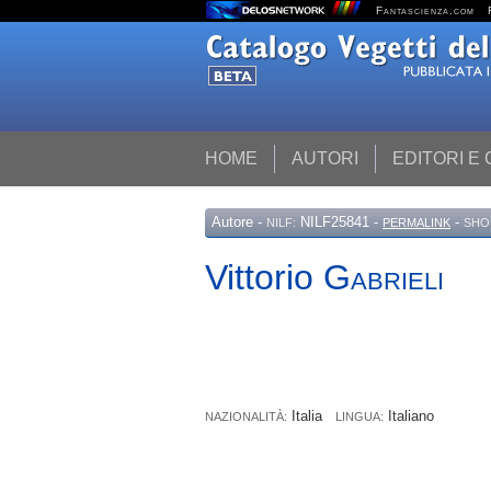
Fantascienza.com
HOME
AUTORI
EDITORI E
Autore
-
NILF25841 -
-
NILF:
PERMALINK
SHO
Vittorio
Gabrieli
Italia
Italiano
NAZIONALITÀ:
LINGUA: