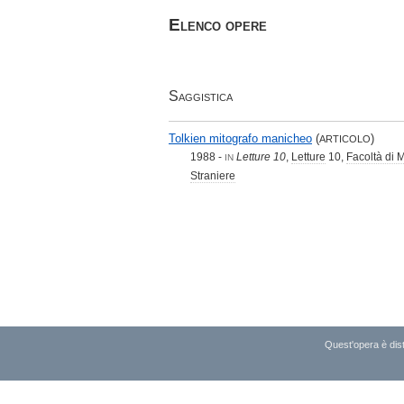
Elenco opere
Saggistica
Tolkien mitografo manicheo
(
)
ARTICOLO
1988 -
Letture 10
,
Letture
10,
Facoltà di M
IN
Straniere
Quest'opera è dist