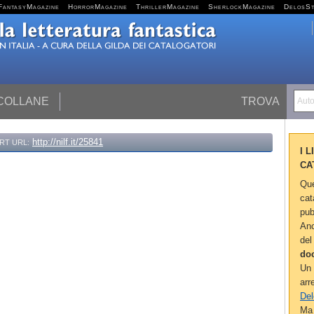
FantasyMagazine
HorrorMagazine
ThrillerMagazine
SherlockMagazine
DelosS
 COLLANE
TROVA
Autor
http://nilf.it/25841
RT URL:
I 
CA
Que
cat
pub
Anc
del
do
Un 
arr
Del
Ma 