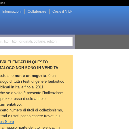
tore
Informazioni
Collaborare
Cos'è il NILF
i, titoli, titoli originali, collane, editori
LIBRI ELENCATI IN QUESTO
TALOGO NON SONO IN VENDITA
sto sito
non è un negozio
: è un
alogo di tutti i testi di genere fantastico
blicati in Italia fino al 2011.
he se a volta è presente l’indicazione
 prezzo, essa è solo a titolo
cumentativo
.
certo numero di titoli di collezionismo,
etrati e usati posso essere trovati su
os Store
.
la maggior parte dei titoli elencati in