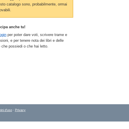
sto catalogo sono, probabilmente, ormai
ovabili.
ecipa anche tu!
ogin
per poter dare voti, scrivere trame e
sioni, e per tenere nota dei libri e delle
 che possiedi o che hai letto.
ini d'uso
-
Privacy