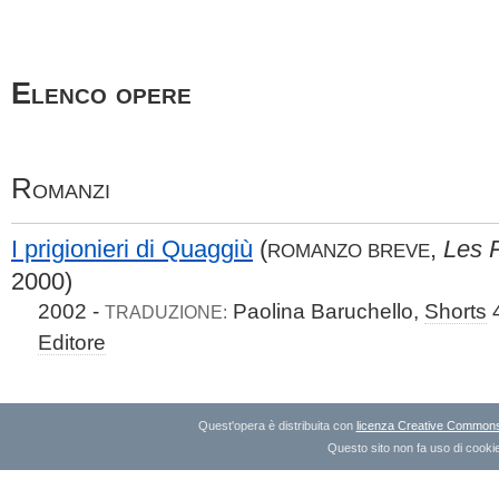
Elenco opere
Romanzi
I prigionieri di Quaggiù
(
,
Les P
ROMANZO BREVE
2000)
2002 -
Paolina Baruchello,
Shorts
TRADUZIONE:
Editore
Quest'opera è distribuita con
licenza Creative Commons A
Questo sito non fa uso di cookie 