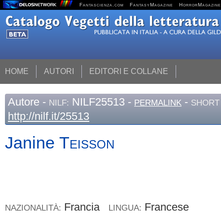
Fantascienza.com
FantasyMagazine
HorrorMagazine
HOME
AUTORI
EDITORI E COLLANE
Autore
-
NILF25513 -
-
NILF:
PERMALINK
SHORT 
http://nilf.it/25513
Janine
Teisson
Francia
Francese
NAZIONALITÀ:
LINGUA: