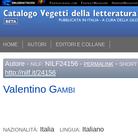
Fantascienza.com
FantasyMagazine
HorrorMagazine
HOME
AUTORI
EDITORI E COLLANE
Autore
-
NILF24156 -
-
NILF:
PERMALINK
SHORT 
http://nilf.it/24156
Valentino
Gambi
Italia
Italiano
NAZIONALITÀ:
LINGUA: