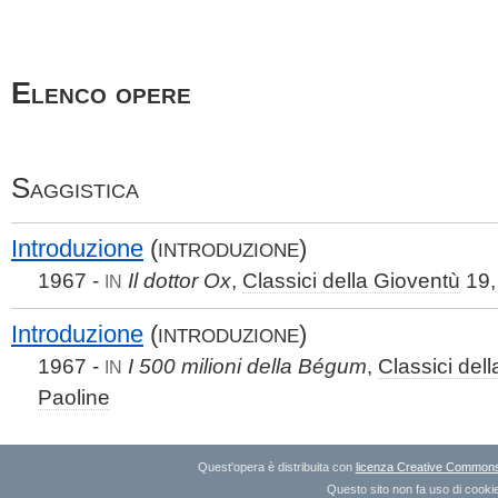
Elenco opere
Saggistica
Introduzione
(
)
INTRODUZIONE
1967 -
Il dottor Ox
,
Classici della Gioventù
19
IN
Introduzione
(
)
INTRODUZIONE
1967 -
I 500 milioni della Bégum
,
Classici del
IN
Paoline
Quest'opera è distribuita con
licenza Creative Commons A
Questo sito non fa uso di cookie 