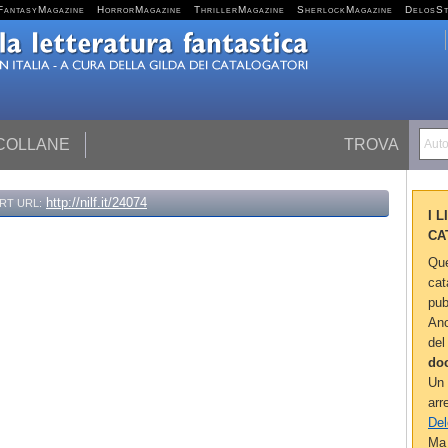
FantasyMagazine
HorrorMagazine
ThrillerMagazine
SherlockMagazine
DelosS
 COLLANE
TROVA
Autor
http://nilf.it/24074
RT URL:
I 
CA
Que
cat
pub
Anc
del
do
Un 
arr
Del
Ma 