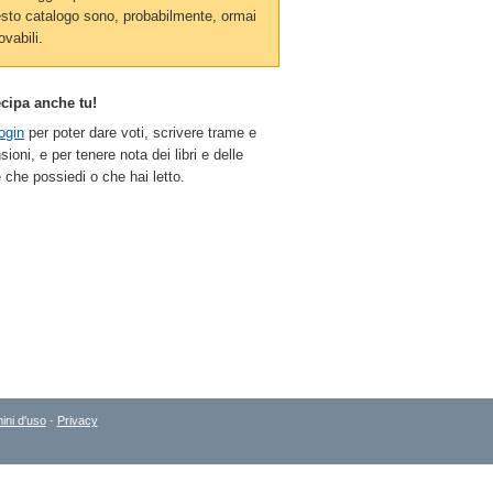
sto catalogo sono, probabilmente, ormai
ovabili.
ecipa anche tu!
ogin
per poter dare voti, scrivere trame e
sioni, e per tenere nota dei libri e delle
 che possiedi o che hai letto.
ini d'uso
-
Privacy