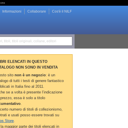
tore
Informazioni
Collaborare
Cos'è il NILF
i, titoli, titoli originali, collane, editori
LIBRI ELENCATI IN QUESTO
TALOGO NON SONO IN VENDITA
sto sito
non è un negozio
: è un
alogo di tutti i testi di genere fantastico
blicati in Italia fino al 2011.
he se a volta è presente l’indicazione
 prezzo, essa è solo a titolo
cumentativo
.
certo numero di titoli di collezionismo,
etrati e usati posso essere trovati su
os Store
.
la maggior parte dei titoli elencati in