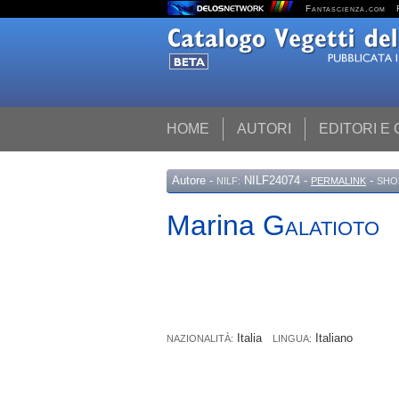
Fantascienza.com
HOME
AUTORI
EDITORI E
Autore
-
NILF24074 -
-
NILF:
PERMALINK
SHO
Marina
Galatioto
Italia
Italiano
NAZIONALITÀ:
LINGUA: