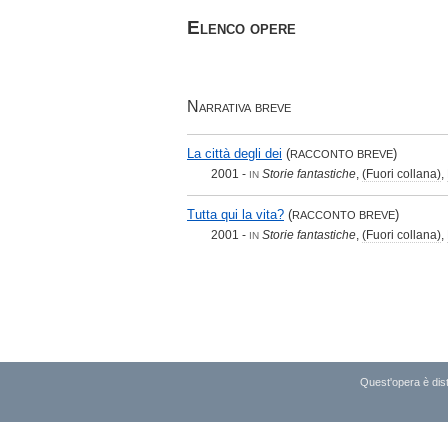
Elenco opere
Narrativa breve
La città degli dei
(
)
RACCONTO BREVE
2001 -
Storie fantastiche
,
(Fuori collana)
,
IN
Tutta qui la vita?
(
)
RACCONTO BREVE
2001 -
Storie fantastiche
,
(Fuori collana)
,
IN
Quest'opera è dist