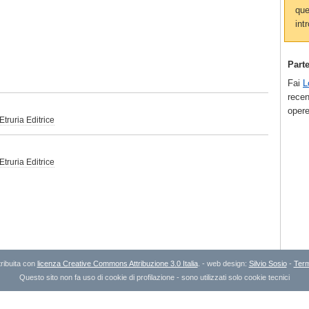
que
intr
Part
Fai
L
recen
opere
Etruria Editrice
Etruria Editrice
ribuita con
licenza Creative Commons Attribuzione 3.0 Italia
. - web design:
Silvio Sosio
-
Term
Questo sito non fa uso di cookie di profilazione - sono utilizzati solo cookie tecnici