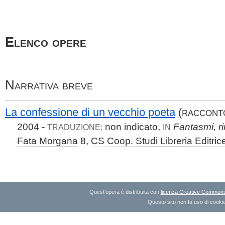
Elenco opere
Narrativa breve
La confessione di un vecchio poeta
(
RACCONT
2004 -
non indicato,
Fantasmi, r
TRADUZIONE:
IN
Fata Morgana
8,
CS Coop. Studi Libreria Editric
Quest'opera è distribuita con
licenza Creative Commons A
Questo sito non fa uso di cookie 