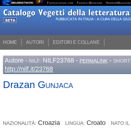
Fantascienza.com
FantasyMagazine
HorrorMagazine
HOME
AUTORI
EDITORI E COLLANE
Autore
-
NILF23768 -
-
NILF:
PERMALINK
SHORT 
http://nilf.it/23768
Drazan
Gunjaca
Croazia
Croato
NAZIONALITÀ:
LINGUA:
NATO IL