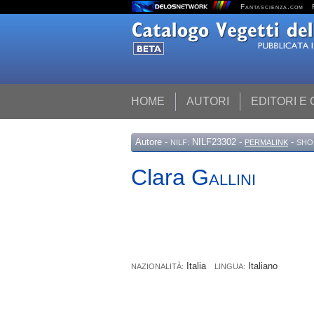
Fantascienza.com
HOME
AUTORI
EDITORI E
Autore
-
NILF23302 -
-
NILF:
PERMALINK
SHO
Clara
Gallini
Italia
Italiano
NAZIONALITÀ:
LINGUA: