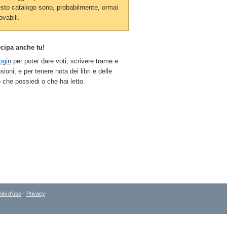
sto catalogo sono, probabilmente, ormai
ovabili.
ecipa anche tu!
ogin
per poter dare voti, scrivere trame e
sioni, e per tenere nota dei libri e delle
 che possiedi o che hai letto.
ini d'uso
-
Privacy