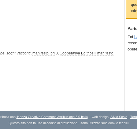
que
intr
Part
Fai
L
recen
opere
iabe, sogni, racconti
,
manifestolibri
3,
Cooperativa Editrice il manifesto
ribuita con
licenza Creative Commons Attribuzione 3.0 Italia
. - web design:
Silvio Sosio
-
Term
Questo sito non fa uso di cookie di profilazione - sono utilizzati solo cookie tecnici