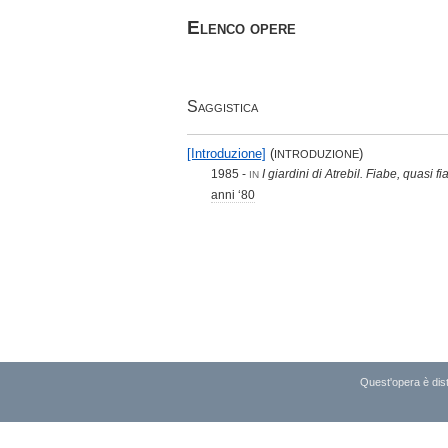
Elenco opere
Saggistica
[Introduzione]
(
)
INTRODUZIONE
1985 -
I giardini di Atrebil. Fiabe, quasi f
IN
anni ‘80
Quest'opera è dist