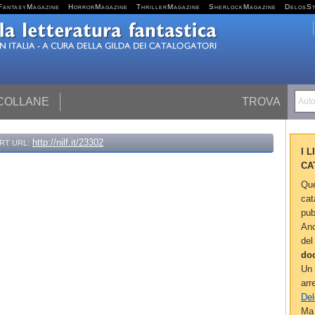
FantasyMagazine
HorrorMagazine
ThrillerMagazine
SherlockMagazine
DelosS
 COLLANE
TROVA
Autor
http://nilf.it/23302
RT URL:
I 
CA
Que
cat
pub
Anc
del
do
Un 
arr
Del
Ma 