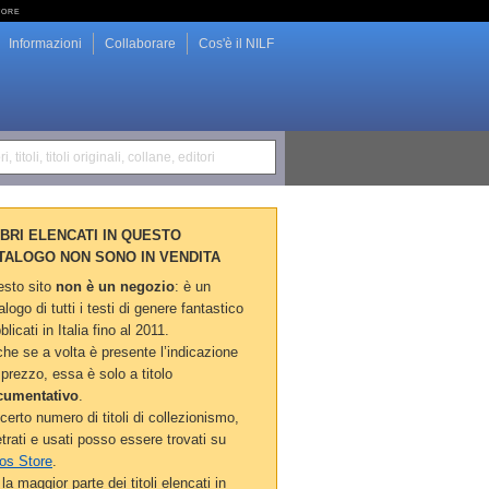
tore
Informazioni
Collaborare
Cos'è il NILF
i, titoli, titoli originali, collane, editori
LIBRI ELENCATI IN QUESTO
TALOGO NON SONO IN VENDITA
sto sito
non è un negozio
: è un
alogo di tutti i testi di genere fantastico
blicati in Italia fino al 2011.
he se a volta è presente l’indicazione
 prezzo, essa è solo a titolo
cumentativo
.
certo numero di titoli di collezionismo,
etrati e usati posso essere trovati su
os Store
.
la maggior parte dei titoli elencati in