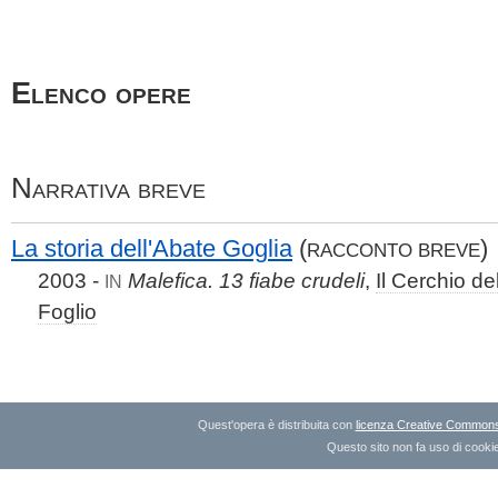
Elenco opere
Narrativa breve
La storia dell'Abate Goglia
(
)
RACCONTO BREVE
2003 -
Malefica. 13 fiabe crudeli
,
Il Cerchio de
IN
Foglio
Quest'opera è distribuita con
licenza Creative Commons A
Questo sito non fa uso di cookie 