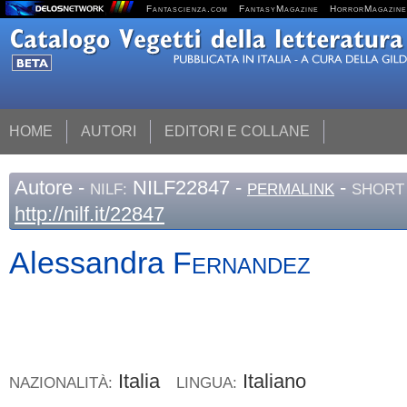
Fantascienza.com
FantasyMagazine
HorrorMagazine
HOME
AUTORI
EDITORI E COLLANE
Autore
-
NILF22847 -
-
NILF:
PERMALINK
SHORT 
http://nilf.it/22847
Alessandra
Fernandez
Italia
Italiano
NAZIONALITÀ:
LINGUA: