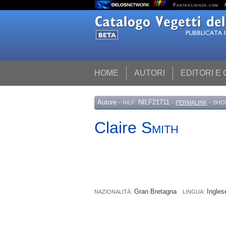
Fantascienza.com
HOME
AUTORI
EDITORI E
Autore
-
NILF21711 -
-
NILF:
PERMALINK
SHO
Claire
Smith
Gran Bretagna
Ingle
NAZIONALITÀ:
LINGUA: