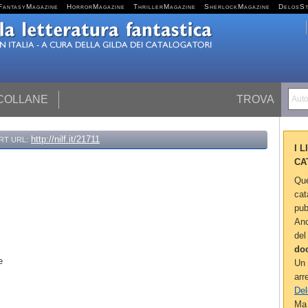
FantasyMagazine
HorrorMagazine
ThrillerMagazine
SherlockMagazine
DelosS
 COLLANE
TROVA
Autor
http://nilf.it/21711
RT URL:
I 
CA
Que
cat
pub
Anc
del
do
se
Un 
arr
Del
Ma 