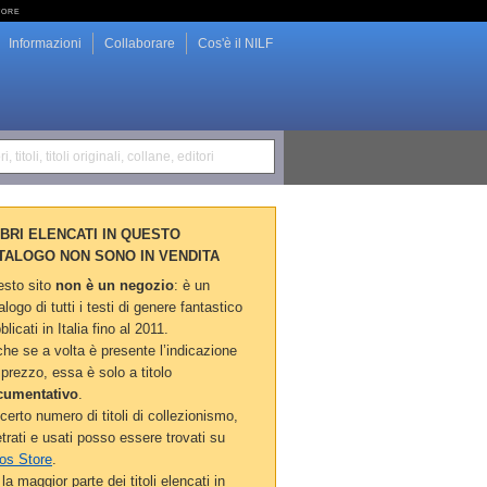
tore
Informazioni
Collaborare
Cos'è il NILF
i, titoli, titoli originali, collane, editori
LIBRI ELENCATI IN QUESTO
TALOGO NON SONO IN VENDITA
sto sito
non è un negozio
: è un
alogo di tutti i testi di genere fantastico
blicati in Italia fino al 2011.
he se a volta è presente l’indicazione
 prezzo, essa è solo a titolo
cumentativo
.
certo numero di titoli di collezionismo,
etrati e usati posso essere trovati su
os Store
.
la maggior parte dei titoli elencati in