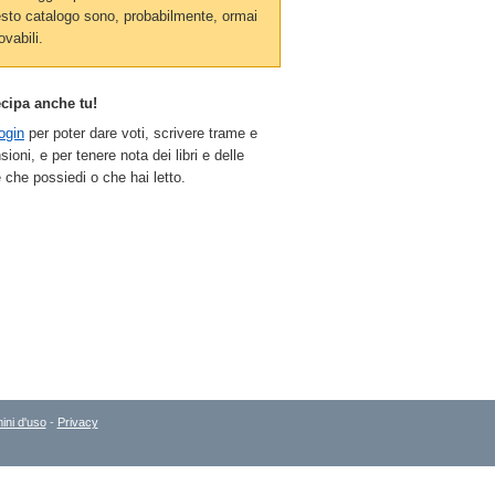
sto catalogo sono, probabilmente, ormai
ovabili.
ecipa anche tu!
ogin
per poter dare voti, scrivere trame e
sioni, e per tenere nota dei libri e delle
 che possiedi o che hai letto.
ini d'uso
-
Privacy