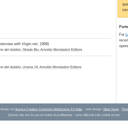
que
intr
Part
Fai
L
recen
nterview with Virgin.net
, 1999)
opere
one del dubbio
,
Strade Blu
,
Arnoldo Mondadori Editore
one del dubbio
,
Urania
16,
Arnoldo Mondadori Editore
ribuita con
licenza Creative Commons Attribuzione 3.0 Italia
. - web design:
Silvio Sosio
-
Term
Questo sito non fa uso di cookie di profilazione - sono utilizzati solo cookie tecnici