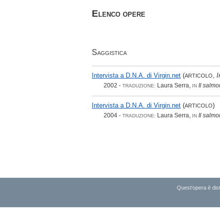
Elenco opere
Saggistica
Intervista a D.N.A. di Virgin.net
(
,
I
ARTICOLO
2002 -
Laura Serra,
Il salm
TRADUZIONE:
IN
Intervista a D.N.A. di Virgin.net
(
)
ARTICOLO
2004 -
Laura Serra,
Il salm
TRADUZIONE:
IN
Quest'opera è dist