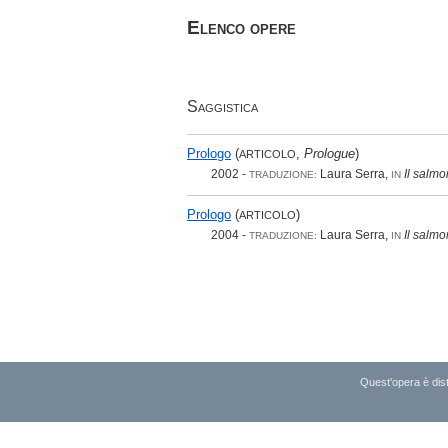
Elenco opere
Saggistica
Prologo
(
,
Prologue
)
ARTICOLO
2002 -
Laura Serra,
Il salm
TRADUZIONE:
IN
Prologo
(
)
ARTICOLO
2004 -
Laura Serra,
Il salm
TRADUZIONE:
IN
Quest'opera è dist