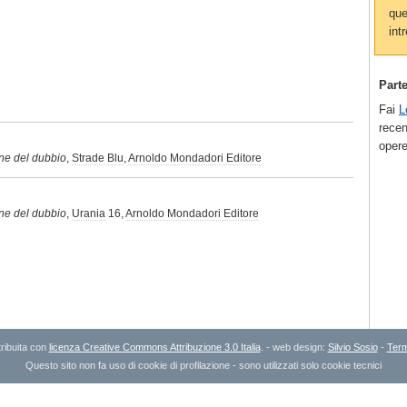
que
intr
Part
Fai
L
recen
opere
one del dubbio
,
Strade Blu
,
Arnoldo Mondadori Editore
one del dubbio
,
Urania
16,
Arnoldo Mondadori Editore
ribuita con
licenza Creative Commons Attribuzione 3.0 Italia
. - web design:
Silvio Sosio
-
Term
Questo sito non fa uso di cookie di profilazione - sono utilizzati solo cookie tecnici