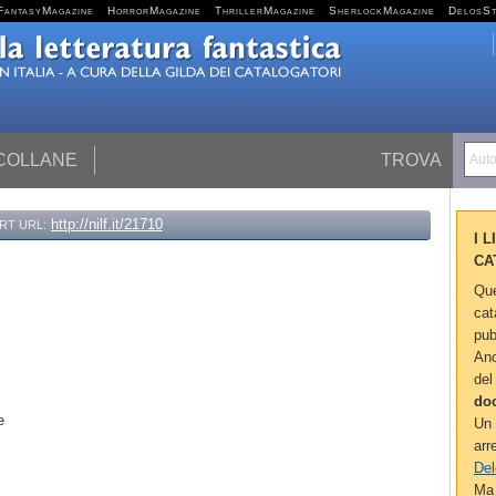
FantasyMagazine
HorrorMagazine
ThrillerMagazine
SherlockMagazine
DelosS
 COLLANE
TROVA
Autor
http://nilf.it/21710
RT URL:
I 
CA
Que
cat
pub
Anc
del
do
se
Un 
arr
Del
Ma 