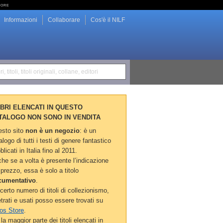
tore
Informazioni
Collaborare
Cos'è il NILF
i, titoli, titoli originali, collane, editori
LIBRI ELENCATI IN QUESTO
TALOGO NON SONO IN VENDITA
sto sito
non è un negozio
: è un
alogo di tutti i testi di genere fantastico
blicati in Italia fino al 2011.
he se a volta è presente l’indicazione
 prezzo, essa è solo a titolo
cumentativo
.
certo numero di titoli di collezionismo,
etrati e usati posso essere trovati su
os Store
.
la maggior parte dei titoli elencati in