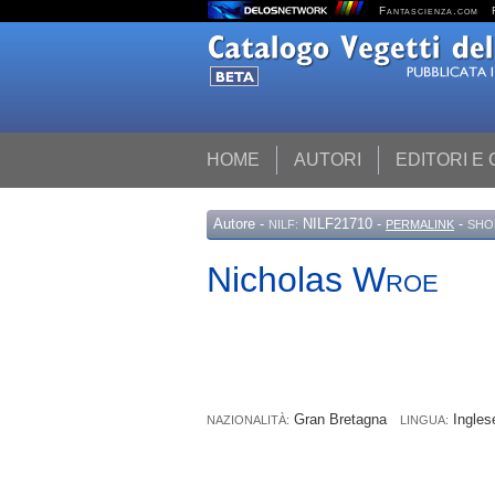
Fantascienza.com
HOME
AUTORI
EDITORI E
Autore
-
NILF21710 -
-
NILF:
PERMALINK
SHO
Nicholas
Wroe
Gran Bretagna
Ingle
NAZIONALITÀ:
LINGUA: