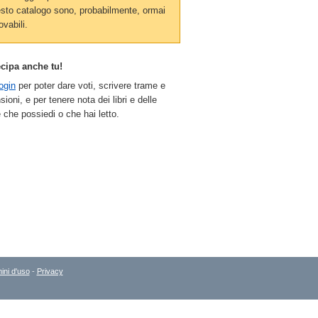
sto catalogo sono, probabilmente, ormai
ovabili.
ecipa anche tu!
ogin
per poter dare voti, scrivere trame e
sioni, e per tenere nota dei libri e delle
 che possiedi o che hai letto.
ini d'uso
-
Privacy