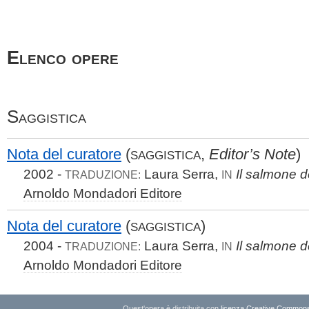
Elenco opere
Saggistica
Nota del curatore
(
,
Editor’s Note
)
SAGGISTICA
2002 -
Laura Serra,
Il salmone d
TRADUZIONE:
IN
Arnoldo Mondadori Editore
Nota del curatore
(
)
SAGGISTICA
2004 -
Laura Serra,
Il salmone d
TRADUZIONE:
IN
Arnoldo Mondadori Editore
Quest'opera è distribuita con
licenza Creative Commons A