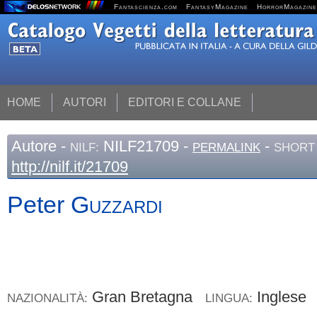
Fantascienza.com
FantasyMagazine
HorrorMagazine
HOME
AUTORI
EDITORI E COLLANE
Autore
-
NILF21709 -
-
NILF:
PERMALINK
SHORT 
http://nilf.it/21709
Peter
Guzzardi
Gran Bretagna
Inglese
NAZIONALITÀ:
LINGUA: