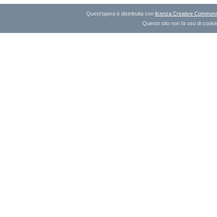
Quest'opera è distribuita con
licenza Creative Commons A
Questo sito non fa uso di cookie 