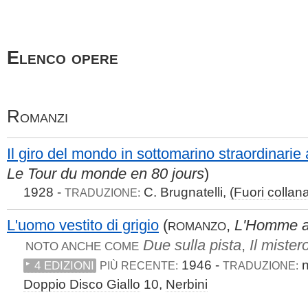
Elenco opere
Romanzi
Il giro del mondo in sottomarino straordinarie
Le Tour du monde en 80 jours
)
1928 -
C. Brugnatelli,
(Fuori collan
TRADUZIONE:
L'uomo vestito di grigio
(
,
L'Homme au
ROMANZO
Due sulla pista
,
Il mister
NOTO ANCHE COME
1946 -
n
4 EDIZIONI
PIÙ RECENTE:
TRADUZIONE:
Doppio Disco Giallo
10,
Nerbini