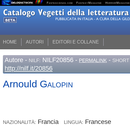
Fantascienza.com
FantasyMagazine
HorrorMagazine
HOME
AUTORI
EDITORI E COLLANE
Autore
-
NILF20856 -
-
NILF:
PERMALINK
SHORT 
http://nilf.it/20856
Arnould
Galopin
Francia
Francese
NAZIONALITÀ:
LINGUA: