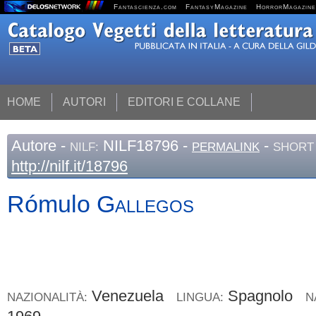
Fantascienza.com
FantasyMagazine
HorrorMagazine
HOME
AUTORI
EDITORI E COLLANE
Autore
-
NILF18796 -
-
NILF:
PERMALINK
SHORT 
http://nilf.it/18796
Rómulo
Gallegos
Venezuela
Spagnolo
NAZIONALITÀ:
LINGUA:
N