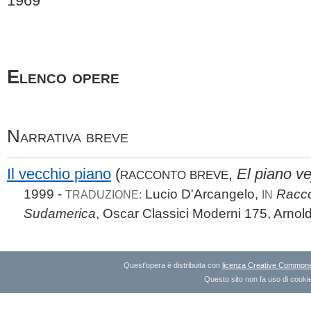
1969
Elenco opere
Narrativa breve
Il vecchio piano
(
,
El piano ve
RACCONTO BREVE
1999 -
Lucio D'Arcangelo,
Raccon
TRADUZIONE:
IN
Sudamerica
,
Oscar Classici Moderni
175,
Arnol
Quest'opera è distribuita con
licenza Creative Commons A
Questo sito non fa uso di cookie 