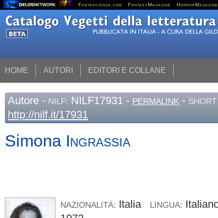
Fantascienza.com
FantasyMagazine
HorrorMagazine
HOME
AUTORI
EDITORI E COLLANE
Autore
-
NILF17931 -
-
NILF:
PERMALINK
SHORT 
http://nilf.it/17931
Simona
Ingrassia
Italia
Italia
NAZIONALITÀ:
LINGUA: