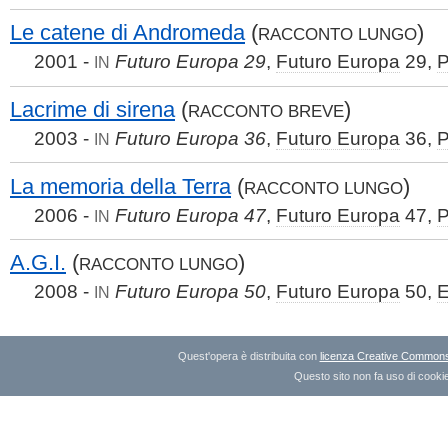
Le catene di Andromeda
(
)
RACCONTO LUNGO
2001 -
Futuro Europa 29
,
Futuro Europa
29,
P
IN
Lacrime di sirena
(
)
RACCONTO BREVE
2003 -
Futuro Europa 36
,
Futuro Europa
36,
P
IN
La memoria della Terra
(
)
RACCONTO LUNGO
2006 -
Futuro Europa 47
,
Futuro Europa
47,
P
IN
A.G.I.
(
)
RACCONTO LUNGO
2008 -
Futuro Europa 50
,
Futuro Europa
50,
E
IN
Quest'opera è distribuita con
licenza Creative Commons A
Questo sito non fa uso di cookie 