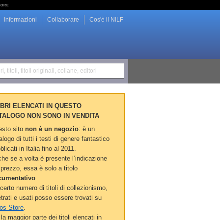
tore
Informazioni
Collaborare
Cos'è il NILF
i, titoli, titoli originali, collane, editori
LIBRI ELENCATI IN QUESTO
TALOGO NON SONO IN VENDITA
sto sito
non è un negozio
: è un
alogo di tutti i testi di genere fantastico
blicati in Italia fino al 2011.
he se a volta è presente l’indicazione
 prezzo, essa è solo a titolo
cumentativo
.
certo numero di titoli di collezionismo,
etrati e usati posso essere trovati su
os Store
.
la maggior parte dei titoli elencati in