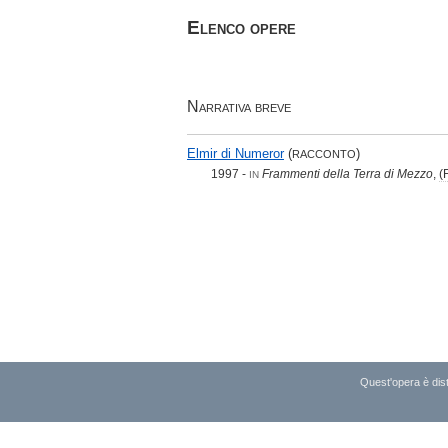
Elenco opere
Narrativa breve
Elmir di Numeror
(
)
RACCONTO
1997 -
Frammenti della Terra di Mezzo
,
(
IN
Quest'opera è dist