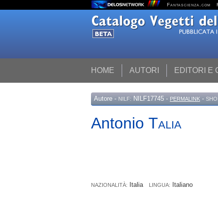
Fantascienza.com
HOME
AUTORI
EDITORI E
Autore
-
NILF17745 -
-
NILF:
PERMALINK
SHO
Antonio
Talia
Italia
Italiano
NAZIONALITÀ:
LINGUA: