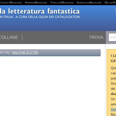
FantasyMagazine
HorrorMagazine
ThrillerMagazine
SherlockMagazine
DelosS
 COLLANE
TROVA
Autor
http://nilf.it/17745
RT URL:
I 
CA
Que
cat
pub
Anc
del
do
Un 
arr
Del
Ma 