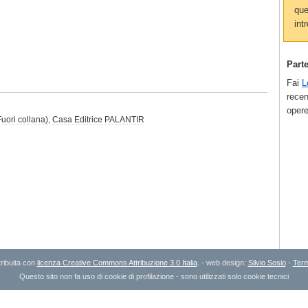
que
intr
Part
Fai
L
recen
opere
Fuori collana)
,
Casa Editrice PALANTIR
ribuita con
licenza Creative Commons Attribuzione 3.0 Italia
. - web design:
Silvio Sosio
-
Term
Questo sito non fa uso di cookie di profilazione - sono utilizzati solo cookie tecnici