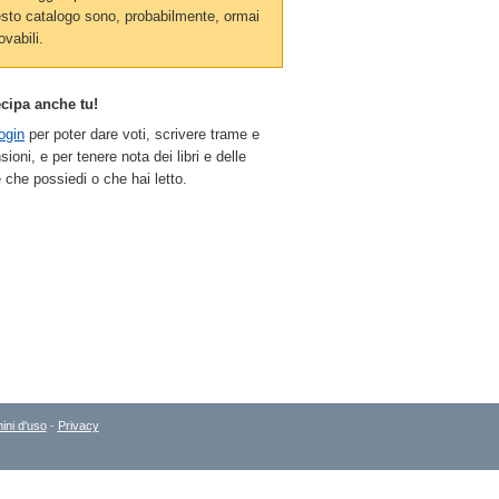
sto catalogo sono, probabilmente, ormai
ovabili.
ecipa anche tu!
ogin
per poter dare voti, scrivere trame e
sioni, e per tenere nota dei libri e delle
 che possiedi o che hai letto.
ini d'uso
-
Privacy