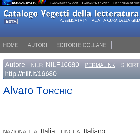
Fantascienza.com
FantasyMagazine
HorrorMagazine
HOME
AUTORI
EDITORI E COLLANE
Autore
-
NILF16680 -
-
NILF:
PERMALINK
SHORT 
http://nilf.it/16680
Alvaro
Torchio
Italia
Italiano
NAZIONALITÀ:
LINGUA: