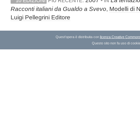
10 EDIZIONI
PIÙ RECENTE:
IN
Racconti italiani da Gualdo a Svevo
,
Modelli di 
Luigi Pellegrini Editore
Quest'opera è distribuita con
licenza Creative Commons A
Questo sito non fa uso di cookie 