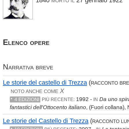
1840
27 gennaio 1922
MORTO IL
Elenco opere
Narrativa breve
Le storie del castello di Trezza
(
RACCONTO BR
X
NOTO ANCHE COME
1992 -
Da uno spira
4 EDIZIONI
PIÙ RECENTE:
IN
fantastici dell'Ottocento italiano
,
(Fuori collana)
,
Le storie del Castello di Trezza
(
RACCONTO LU
2007 -
La tentazio