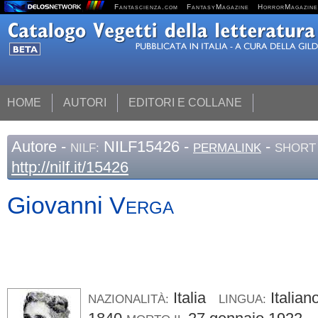
Fantascienza.com
FantasyMagazine
HorrorMagazine
HOME
AUTORI
EDITORI E COLLANE
Autore
-
NILF15426 -
-
NILF:
PERMALINK
SHORT 
http://nilf.it/15426
Giovanni
Verga
Italia
Italia
NAZIONALITÀ:
LINGUA: