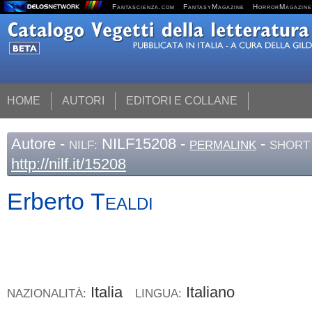
Fantascienza.com
FantasyMagazine
HorrorMagazine
HOME
AUTORI
EDITORI E COLLANE
Autore
-
NILF15208 -
-
NILF:
PERMALINK
SHORT 
http://nilf.it/15208
Erberto
Tealdi
Italia
Italiano
NAZIONALITÀ:
LINGUA: