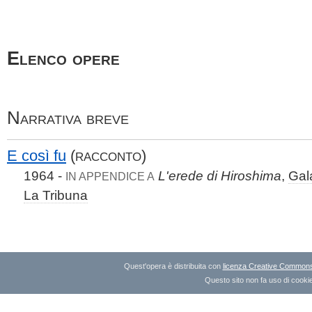
Elenco opere
Narrativa breve
E così fu
(
)
RACCONTO
1964 -
L'erede di Hiroshima
,
Gal
IN APPENDICE A
La Tribuna
Quest'opera è distribuita con
licenza Creative Commons A
Questo sito non fa uso di cookie 