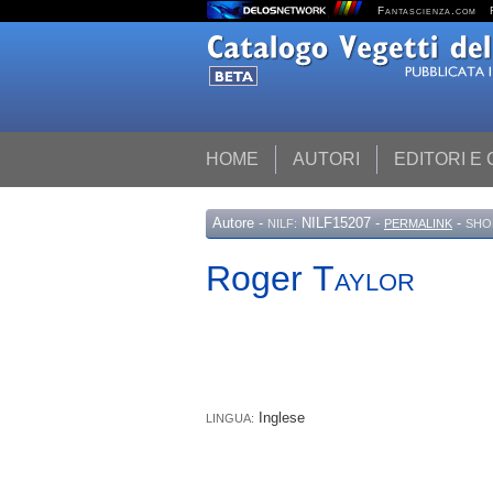
Fantascienza.com
HOME
AUTORI
EDITORI E
Autore
-
NILF15207 -
-
NILF:
PERMALINK
SHO
Roger
Taylor
Inglese
LINGUA: