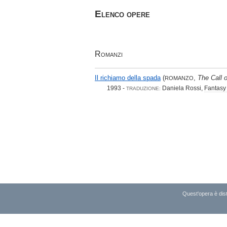
Elenco opere
Romanzi
Il richiamo della spada
(
,
The Call 
ROMANZO
1993 -
Daniela Rossi,
Fantasy
TRADUZIONE:
Quest'opera è dist