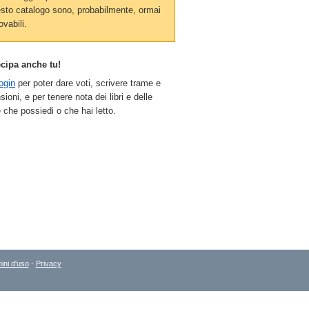
sto catalogo sono, probabilmente, ormai
ovabili.
ecipa anche tu!
ogin
per poter dare voti, scrivere trame e
sioni, e per tenere nota dei libri e delle
 che possiedi o che hai letto.
ini d'uso
-
Privacy