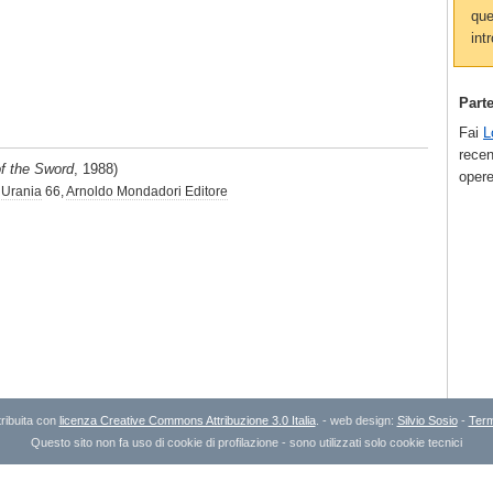
que
intr
Part
Fai
L
recen
of the Sword
, 1988)
opere
 Urania
66,
Arnoldo Mondadori Editore
ribuita con
licenza Creative Commons Attribuzione 3.0 Italia
. - web design:
Silvio Sosio
-
Term
Questo sito non fa uso di cookie di profilazione - sono utilizzati solo cookie tecnici