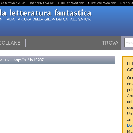
FantasyMagazine
HorrorMagazine
ThrillerMagazine
SherlockMagazine
DelosS
 COLLANE
TROVA
Autor
http://nilf.it/15207
RT URL:
I 
CA
Que
cat
pub
Anc
del
do
Un 
arr
Del
Ma 