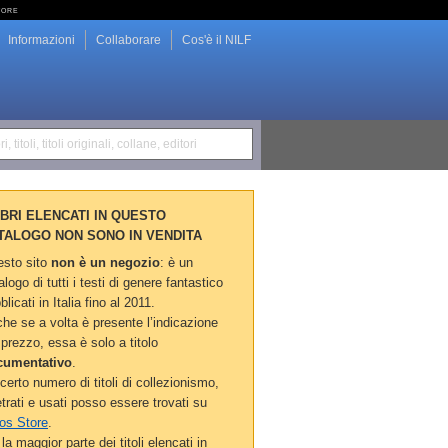
tore
Informazioni
Collaborare
Cos'è il NILF
i, titoli, titoli originali, collane, editori
LIBRI ELENCATI IN QUESTO
TALOGO NON SONO IN VENDITA
sto sito
non è un negozio
: è un
alogo di tutti i testi di genere fantastico
blicati in Italia fino al 2011.
he se a volta è presente l’indicazione
 prezzo, essa è solo a titolo
cumentativo
.
certo numero di titoli di collezionismo,
etrati e usati posso essere trovati su
os Store
.
la maggior parte dei titoli elencati in