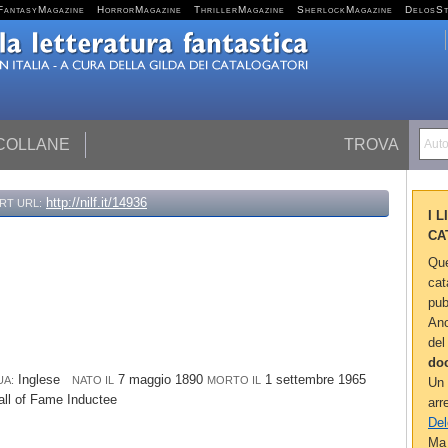
FantasyMagazine
HorrorMagazine
ThrillerMagazine
SherlockMagazine
DelosS
 COLLANE
TROVA
Autor
http://nilf.it/14936
RT URL:
I 
CA
Que
cat
pub
Anc
del
do
Inglese
7 maggio 1890
1 settembre 1965
UA:
NATO IL
MORTO IL
Un 
ll of Fame Inductee
arr
Del
Ma 