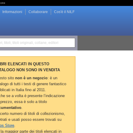
tore
Informazioni
Collaborare
Cos'è il NILF
i, titoli, titoli originali, collane, editori
LIBRI ELENCATI IN QUESTO
TALOGO NON SONO IN VENDITA
sto sito
non è un negozio
: è un
alogo di tutti i testi di genere fantastico
blicati in Italia fino al 2011.
he se a volta è presente l’indicazione
 prezzo, essa è solo a titolo
cumentativo
.
certo numero di titoli di collezionismo,
etrati e usati posso essere trovati su
os Store
.
la maggior parte dei titoli elencati in