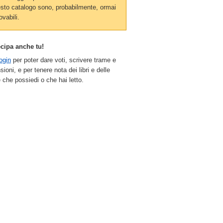
sto catalogo sono, probabilmente, ormai
ovabili.
ecipa anche tu!
ogin
per poter dare voti, scrivere trame e
sioni, e per tenere nota dei libri e delle
 che possiedi o che hai letto.