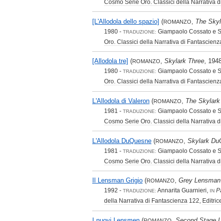
Cosmo Serie Oro. Classici della Narrativa 
[L'Allodola dello spazio]
(
,
The Skyl
ROMANZO
1980 -
Giampaolo Cossato e S
TRADUZIONE:
Oro. Classici della Narrativa di Fantascienz
[Allodola tre]
(
,
Skylark Three
, 194
ROMANZO
1980 -
Giampaolo Cossato e S
TRADUZIONE:
Oro. Classici della Narrativa di Fantascienz
L'Allodola di Valeron
(
,
The Skylark
ROMANZO
1981 -
Giampaolo Cossato e S
TRADUZIONE:
Cosmo Serie Oro. Classici della Narrativa 
L'Allodola DuQuesne
(
,
Skylark D
ROMANZO
1981 -
Giampaolo Cossato e S
TRADUZIONE:
Cosmo Serie Oro. Classici della Narrativa 
Il Lensman Grigio
(
,
Grey Lensman
ROMANZO
1992 -
Annarita Guarnieri,
P
TRADUZIONE:
IN
della Narrativa di Fantascienza
122,
Editri
I nuovi Lensmen
(
,
Second Stage 
ROMANZO