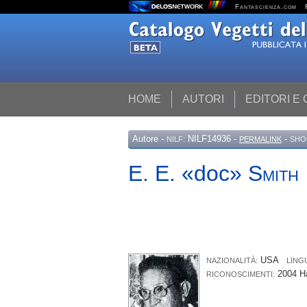
Fantascienza.com
HOME
AUTORI
EDITORI E
Autore
-
NILF14936 -
-
NILF:
PERMALINK
SHO
E. E. «doc»
Smith
USA
NAZIONALITÀ:
LING
2004 Ha
RICONOSCIMENTI: