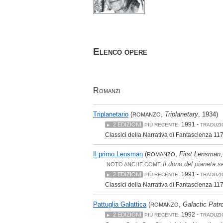
Elenco opere
Romanzi
Triplanetario
(
,
Triplanetary
, 1934)
ROMANZO
1991 -
2 EDIZIONI
PIÙ RECENTE:
TRADUZI
Classici della Narrativa di Fantascienza
117
Il primo Lensman
(
,
First Lensman
ROMANZO
Il dono del pianeta s
NOTO ANCHE COME
1991 -
2 EDIZIONI
PIÙ RECENTE:
TRADUZI
Classici della Narrativa di Fantascienza
117
Pattuglia Galattica
(
,
Galactic Patro
ROMANZO
1992 -
2 EDIZIONI
PIÙ RECENTE:
TRADUZI