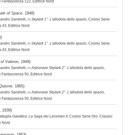
di Fantascienza
122,
Editrice Nord
ark of Space
, 1948)
andro Sandrelli,
Skylark 1°. L'allodola dello spazio
,
Cosmo Serie
IN
a
43,
Editrice Nord
8)
andro Sandrelli,
Skylark 1°. L'allodola dello spazio
,
Cosmo Serie
IN
a
43,
Editrice Nord
 of Valeron
, 1949)
andro Sandrelli,
Astronave Skylark 2°. L'allodola dello spazio
,
IN
di Fantascienza
50,
Editrice Nord
uQuesne
, 1965)
andro Sandrelli,
Astronave Skylark 2°. L'allodola dello spazio
,
IN
di Fantascienza
50,
Editrice Nord
, 1939)
attuglia Galattica: La Saga dei Lensmen II
,
Cosmo Serie Oro. Classici
ce Nord
Lensman
, 1953)