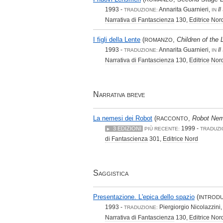
1993 -
Annarita Guarnieri,
I
TRADUZIONE:
IN
Narrativa di Fantascienza
130,
Editrice Nor
I figli della Lente
(
,
Children of the 
ROMANZO
1993 -
Annarita Guarnieri,
I
TRADUZIONE:
IN
Narrativa di Fantascienza
130,
Editrice Nor
Narrativa breve
La nemesi dei Robot
(
,
Robot Nem
RACCONTO
1999 -
3 EDIZIONI
PIÙ RECENTE:
TRADUZI
di Fantascienza
301,
Editrice Nord
Saggistica
Presentazione. L'epica dello spazio
(
INTROD
1993 -
Piergiorgio Nicolazzini
TRADUZIONE:
Narrativa di Fantascienza
130,
Editrice Nor