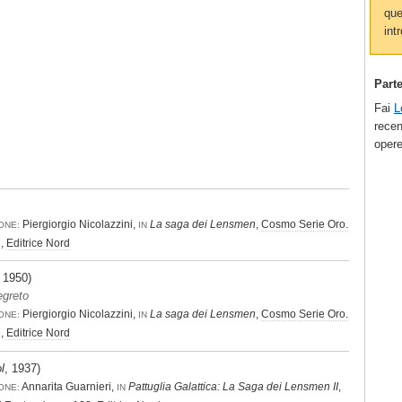
que
intr
Part
Fai
L
recen
opere
Piergiorgio Nicolazzini,
La saga dei Lensmen
,
Cosmo Serie Oro.
ONE:
IN
,
Editrice Nord
, 1950)
egreto
Piergiorgio Nicolazzini,
La saga dei Lensmen
,
Cosmo Serie Oro.
ONE:
IN
,
Editrice Nord
l
, 1937)
Annarita Guarnieri,
Pattuglia Galattica: La Saga dei Lensmen II
,
ONE:
IN