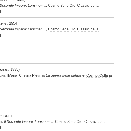
l Secondo Impero: Lensmen III
,
Cosmo Serie Oro. Classici della
d
Lens
, 1954)
l Secondo Impero: Lensmen III
,
Cosmo Serie Oro. Classici della
d
esis
, 1939)
[Maria] Cristina Pietri,
La guerra nelle galassie
,
Cosmo. Collana
ONE:
IN
)
UZIONE
,
Il Secondo Impero: Lensmen III
,
Cosmo Serie Oro. Classici della
IN
d