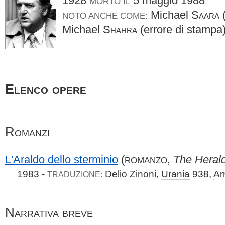
1928
5 maggio 1988
MORTO IL
Michael
Saara
(
NOTO ANCHE COME:
Michael
Shahra
(errore di stampa
Elenco opere
Romanzi
L'Araldo dello sterminio
(
,
The Heral
ROMANZO
1983 -
Delio Zinoni,
Urania
938,
Ar
TRADUZIONE:
Narrativa breve