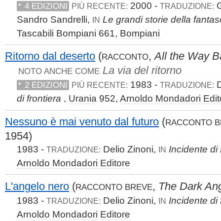
2000 -
G
4 EDIZIONI
PIÙ RECENTE:
TRADUZIONE:
Sandro Sandrelli,
Le grandi storie della fanta
IN
Tascabili Bompiani
661,
Bompiani
Ritorno dal deserto
(
,
All the Way B
RACCONTO
La via del ritorno
NOTO ANCHE COME
1983 -
D
2 EDIZIONI
PIÙ RECENTE:
TRADUZIONE:
di frontiera
,
Urania
952,
Arnoldo Mondadori Edit
Nessuno è mai venuto dal futuro
(
RACCONTO B
1954)
1983 -
Delio Zinoni,
Incidente di 
TRADUZIONE:
IN
Arnoldo Mondadori Editore
L'angelo nero
(
,
The Dark An
RACCONTO BREVE
1983 -
Delio Zinoni,
Incidente di 
TRADUZIONE:
IN
Arnoldo Mondadori Editore