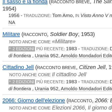
Il sasso e la fionda
(
,
The Sli
RACCONTO BREVE
1954)
1956 -
Tom Arno,
Visto Anno V n
TRADUZIONE:
IN
NA
Militare
(
,
Soldier Boy
, 1953)
RACCONTO
«Militare»
NOTO ANCHE COME
1983 -
D
2 EDIZIONI
PIÙ RECENTE:
TRADUZIONE:
di frontiera
,
Urania
952,
Arnoldo Mondadori Edit
Cittadino Jell
(
,
Citizen Jell
, 
RACCONTO BREVE
Il cittadino Jell
NOTO ANCHE COME
1983 -
D
2 EDIZIONI
PIÙ RECENTE:
TRADUZIONE:
di frontiera
,
Urania
952,
Arnoldo Mondadori Edit
2066: Giorno dell'elezione
(
,
2066: 
RACCONTO
Elezioni 2066
,
Il giorno d
NOTO ANCHE COME