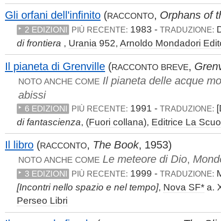
Gli orfani dell'infinito
(
,
Orphans of t
RACCONTO
1983 -
D
2 EDIZIONI
PIÙ RECENTE:
TRADUZIONE:
di frontiera
,
Urania
952,
Arnoldo Mondadori Edit
Il pianeta di Grenville
(
,
Grenv
RACCONTO BREVE
Il pianeta delle acque mo
NOTO ANCHE COME
abissi
1991 -
[
6 EDIZIONI
PIÙ RECENTE:
TRADUZIONE:
di fantascienza
,
(Fuori collana)
,
Editrice La Scuo
Il libro
(
,
The Book
, 1953)
RACCONTO
Le meteore di Dio
,
Mondo
NOTO ANCHE COME
1999 -
M
3 EDIZIONI
PIÙ RECENTE:
TRADUZIONE:
[Incontri nello spazio e nel tempo]
,
Nova SF*
a. X
Perseo Libri