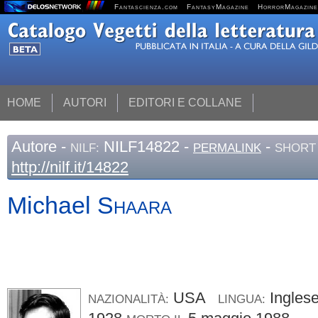
Fantascienza.com
FantasyMagazine
HorrorMagazine
HOME
AUTORI
EDITORI E COLLANE
Autore
-
NILF14822 -
-
NILF:
PERMALINK
SHORT 
http://nilf.it/14822
Michael
Shaara
USA
Ingle
NAZIONALITÀ:
LINGUA: