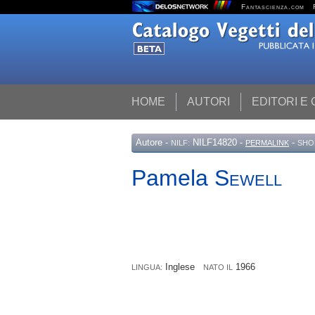
Fantascienza.com
HOME
AUTORI
EDITORI E
Autore
-
NILF14820 -
-
NILF:
PERMALINK
SHO
Pamela
Sewell
Inglese
1966
LINGUA:
NATO IL