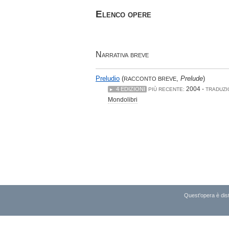
Elenco opere
Narrativa breve
Preludio
(
,
Prelude
)
RACCONTO BREVE
2004 -
4 EDIZIONI
PIÙ RECENTE:
TRADUZI
Mondolibri
Quest'opera è dist