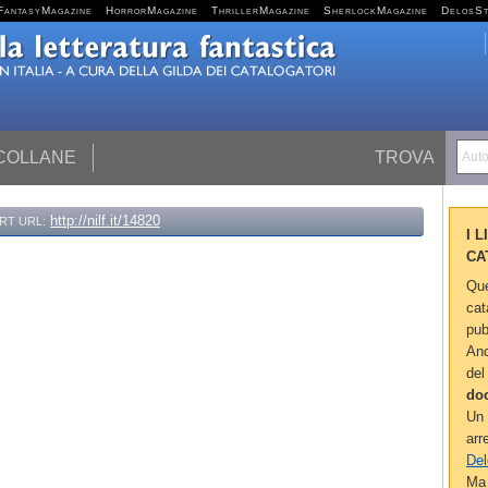
FantasyMagazine
HorrorMagazine
ThrillerMagazine
SherlockMagazine
DelosS
 COLLANE
TROVA
Autor
http://nilf.it/14820
RT URL:
I 
CA
Que
cat
pub
Anc
del
do
Un 
arr
Del
Ma 