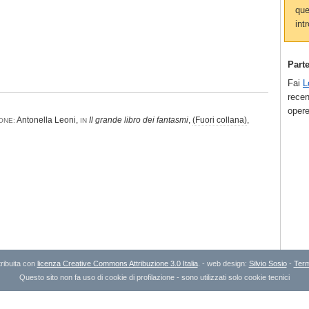
que
intr
Part
Fai
L
recen
opere
Antonella Leoni,
Il grande libro dei fantasmi
,
(Fuori collana)
,
ONE:
IN
ribuita con
licenza Creative Commons Attribuzione 3.0 Italia
. - web design:
Silvio Sosio
-
Term
Questo sito non fa uso di cookie di profilazione - sono utilizzati solo cookie tecnici