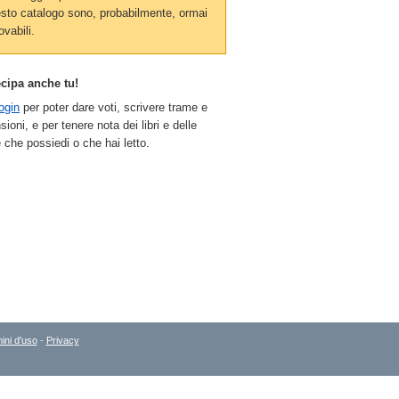
sto catalogo sono, probabilmente, ormai
ovabili.
ecipa anche tu!
ogin
per poter dare voti, scrivere trame e
sioni, e per tenere nota dei libri e delle
 che possiedi o che hai letto.
ini d'uso
-
Privacy