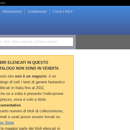
tore
Informazioni
Collaborare
Cos'è il NILF
i, titoli, titoli originali, collane, editori
LIBRI ELENCATI IN QUESTO
TALOGO NON SONO IN VENDITA
sto sito
non è un negozio
: è un
alogo di tutti i testi di genere fantastico
blicati in Italia fino al 2011.
he se a volta è presente l’indicazione
 prezzo, essa è solo a titolo
cumentativo
.
certo numero di titoli di collezionismo,
etrati e usati posso essere trovati su
os Store
.
la maggior parte dei titoli elencati in