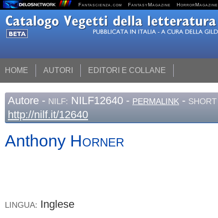
Fantascienza.com
FantasyMagazine
HorrorMagazine
HOME
AUTORI
EDITORI E COLLANE
Autore
-
NILF12640 -
-
NILF:
PERMALINK
SHORT 
http://nilf.it/12640
Anthony
Horner
Inglese
LINGUA: