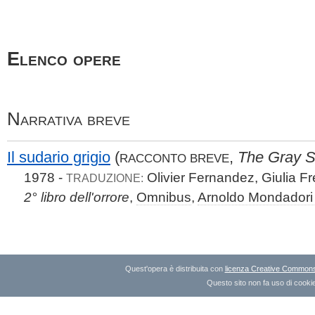
Elenco opere
Narrativa breve
Il sudario grigio
(
,
The Gray 
RACCONTO BREVE
1978 -
Olivier Fernandez, Giulia Fr
TRADUZIONE:
2° libro dell'orrore
,
Omnibus
,
Arnoldo Mondadori 
Quest'opera è distribuita con
licenza Creative Commons A
Questo sito non fa uso di cookie 