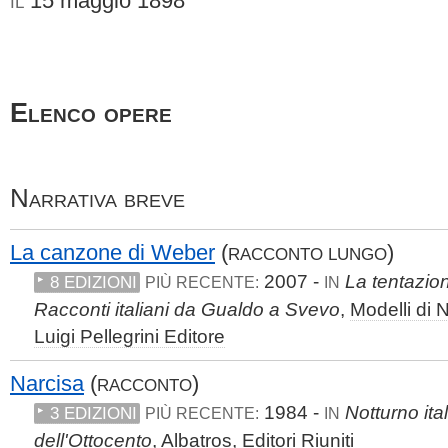
15 maggio 1898
IL
Elenco opere
Narrativa breve
La canzone di Weber
(
)
RACCONTO LUNGO
2007 -
La tentazion
8 EDIZIONI
PIÙ RECENTE:
IN
Racconti italiani da Gualdo a Svevo
,
Modelli di 
Luigi Pellegrini Editore
Narcisa
(
)
RACCONTO
1984 -
Notturno ita
3 EDIZIONI
PIÙ RECENTE:
IN
dell'Ottocento
,
Albatros
,
Editori Riuniti