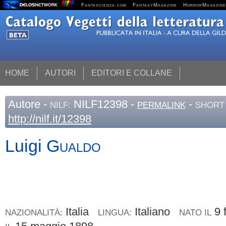
Fantascienza.com
FantasyMagazine
HorrorMagazine
HOME
AUTORI
EDITORI E COLLANE
Autore
-
NILF12398 -
-
NILF:
PERMALINK
SHORT 
http://nilf.it/12398
Luigi
Gualdo
Italia
Italiano
9 
NAZIONALITÀ:
LINGUA:
NATO IL