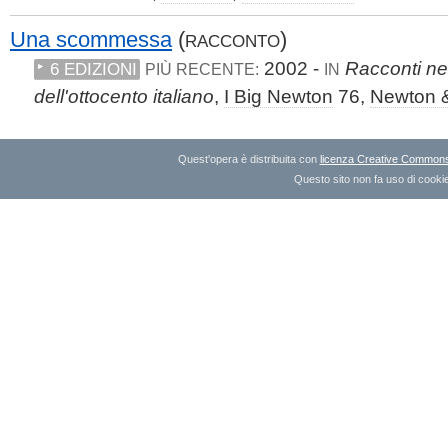
Una scommessa
(
)
RACCONTO
2002 -
Racconti ner
6 EDIZIONI
PIÙ RECENTE:
IN
dell'ottocento italiano
,
I Big Newton
76,
Newton 
Quest'opera è distribuita con
licenza Creative Commons A
Questo sito non fa uso di cookie 