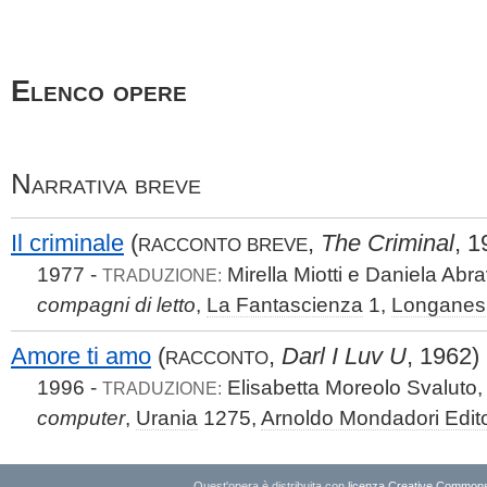
Elenco opere
Narrativa breve
Il criminale
(
,
The Criminal
, 1
RACCONTO BREVE
1977 -
Mirella Miotti e Daniela Abr
TRADUZIONE:
compagni di letto
,
La Fantascienza
1,
Longanesi
Amore ti amo
(
,
Darl I Luv U
, 1962)
RACCONTO
1996 -
Elisabetta Moreolo Svaluto
TRADUZIONE:
computer
,
Urania
1275,
Arnoldo Mondadori Edit
Quest'opera è distribuita con
licenza Creative Commons A