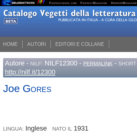
Fantascienza.com
FantasyMagazine
HorrorMagazine
HOME
AUTORI
EDITORI E COLLANE
Autore
-
NILF12300 -
-
NILF:
PERMALINK
SHORT 
http://nilf.it/12300
Joe
Gores
Inglese
1931
LINGUA:
NATO IL