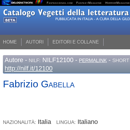
Fantascienza.com
FantasyMagazine
HorrorMagazine
HOME
AUTORI
EDITORI E COLLANE
Autore
-
NILF12100 -
-
NILF:
PERMALINK
SHORT 
http://nilf.it/12100
Fabrizio
Gabella
Italia
Italiano
NAZIONALITÀ:
LINGUA: