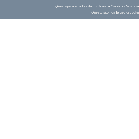
Quest'opera è distribuita con
licenza Creative Commons A
Questo sito non fa uso di cookie 