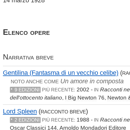
14 marzo 1928
Elenco opere
Narrativa breve
Gentilina (Fantasma di un vecchio celibe)
(
RA
Un amore in composta
NOTO ANCHE COME
2002 -
Racconti ner
9 EDIZIONI
PIÙ RECENTE:
IN
dell'ottocento italiano
,
I Big Newton
76,
Newton 
Lord Spleen
(
)
RACCONTO BREVE
1988 -
Racconti ner
2 EDIZIONI
PIÙ RECENTE:
IN
Oscar Classici
144,
Arnoldo Mondadori Editore