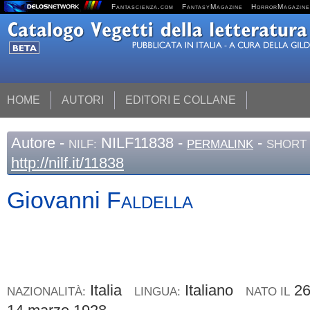
Fantascienza.com
FantasyMagazine
HorrorMagazine
HOME
AUTORI
EDITORI E COLLANE
Autore
-
NILF11838 -
-
NILF:
PERMALINK
SHORT 
http://nilf.it/11838
Giovanni
Faldella
Italia
Italiano
26
NAZIONALITÀ:
LINGUA:
NATO IL