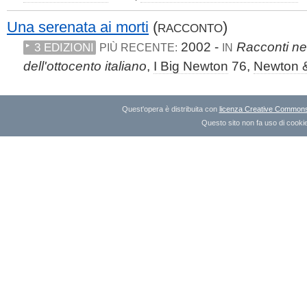
Una serenata ai morti
(
)
RACCONTO
2002 -
Racconti ner
3 EDIZIONI
PIÙ RECENTE:
IN
dell'ottocento italiano
,
I Big Newton
76,
Newton 
Quest'opera è distribuita con
licenza Creative Commons A
Questo sito non fa uso di cookie 