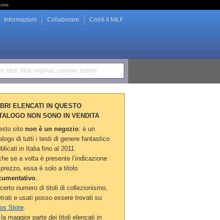
tore
Informazioni
Collaborare
Cos'è il NILF
i, titoli, titoli originali, collane, editori
LIBRI ELENCATI IN QUESTO
TALOGO NON SONO IN VENDITA
sto sito
non è un negozio
: è un
alogo di tutti i testi di genere fantastico
blicati in Italia fino al 2011.
he se a volta è presente l’indicazione
 prezzo, essa è solo a titolo
cumentativo
.
certo numero di titoli di collezionismo,
etrati e usati posso essere trovati su
os Store
.
la maggior parte dei titoli elencati in