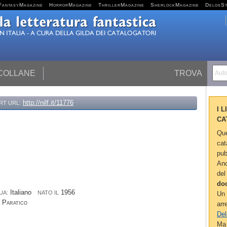
FantasyMagazine
HorrorMagazine
ThrillerMagazine
SherlockMagazine
DelosS
 COLLANE
TROVA
Autor
http://nilf.it/11776
RT URL:
I 
CA
Que
cat
pub
Anc
del
do
Italiano
1956
UA:
NATO IL
Un 
a
Paratico
arr
Del
Ma 