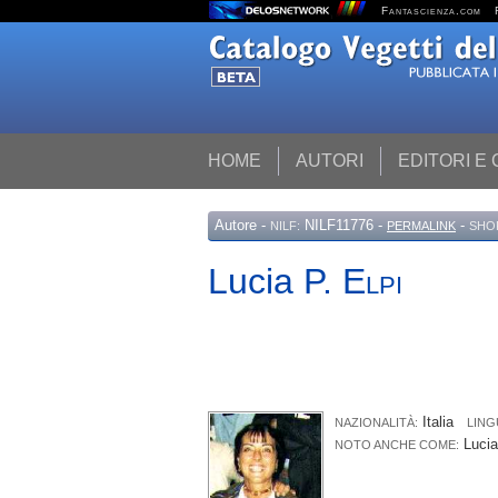
Fantascienza.com
HOME
AUTORI
EDITORI E
Autore
-
NILF11776 -
-
NILF:
PERMALINK
SHO
Lucia P.
Elpi
Italia
NAZIONALITÀ:
LING
Luci
NOTO ANCHE COME: