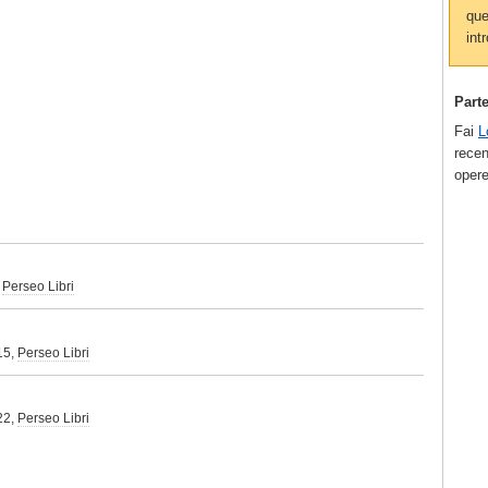
que
intr
Part
Fai
L
recen
opere
,
Perseo Libri
15,
Perseo Libri
22,
Perseo Libri