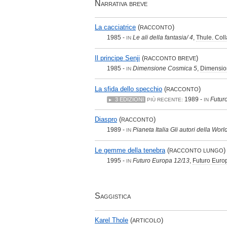
Narrativa breve
La cacciatrice
(
)
RACCONTO
1985 -
Le ali della fantasia/ 4
,
Thule. Coll
IN
Il principe Senji
(
)
RACCONTO BREVE
1985 -
Dimensione Cosmica 5
,
Dimensio
IN
La sfida dello specchio
(
)
RACCONTO
1989 -
Futur
3 EDIZIONI
PIÙ RECENTE:
IN
Diaspro
(
)
RACCONTO
1989 -
Pianeta Italia Gli autori della World
IN
Le gemme della tenebra
(
)
RACCONTO LUNGO
1995 -
Futuro Europa 12/13
,
Futuro Euro
IN
Saggistica
Karel Thole
(
)
ARTICOLO