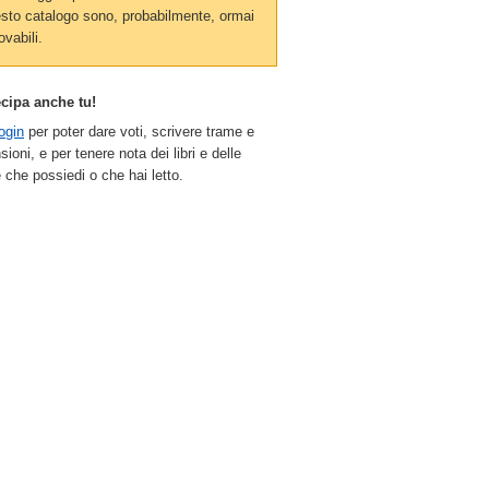
sto catalogo sono, probabilmente, ormai
ovabili.
ecipa anche tu!
ogin
per poter dare voti, scrivere trame e
sioni, e per tenere nota dei libri e delle
 che possiedi o che hai letto.