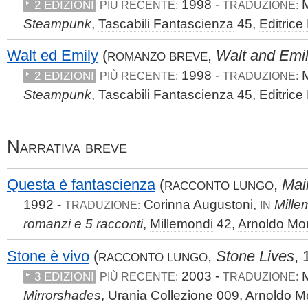
1998 -
M
2 EDIZIONI
PIÙ RECENTE:
TRADUZIONE:
Steampunk
,
Tascabili Fantascienza
45,
Editrice
Walt ed Emily
(
,
Walt and Emi
ROMANZO BREVE
1998 -
M
2 EDIZIONI
PIÙ RECENTE:
TRADUZIONE:
Steampunk
,
Tascabili Fantascienza
45,
Editrice
Narrativa breve
Questa è fantascienza
(
,
Mai
RACCONTO LUNGO
1992 -
Corinna Augustoni,
Mille
TRADUZIONE:
IN
romanzi e 5 racconti
,
Millemondi
42,
Arnoldo Mon
Stone è vivo
(
,
Stone Lives
, 
RACCONTO LUNGO
2003 -
M
3 EDIZIONI
PIÙ RECENTE:
TRADUZIONE:
Mirrorshades
,
Urania Collezione
009,
Arnoldo M