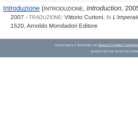
Introduzione
(
,
Introduction
, 200
INTRODUZIONE
2007 -
Vittorio Curtoni,
L'impera
TRADUZIONE:
IN
1520,
Arnoldo Mondadori Editore
Quest'opera è distribuita con
licenza Creative Commons A
Questo sito non fa uso di cookie 