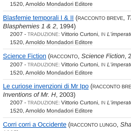
1520,
Arnoldo Mondadori Editore
Blasfemie temporali I & II
(
,
T
RACCONTO BREVE
Blasphemies 1 & 2
, 1994)
2007 -
Vittorio Curtoni,
L'impera
TRADUZIONE:
IN
1520,
Arnoldo Mondadori Editore
Science Fiction
(
,
Science Fiction
, 
RACCONTO
2007 -
Vittorio Curtoni,
L'impera
TRADUZIONE:
IN
1520,
Arnoldo Mondadori Editore
Le curiose invenzioni di Mr Ipo
(
RACCONTO BR
Inventions of Mr. H
, 2003)
2007 -
Vittorio Curtoni,
L'impera
TRADUZIONE:
IN
1520,
Arnoldo Mondadori Editore
Corri corri a Occidente
(
,
Sha
RACCONTO LUNGO