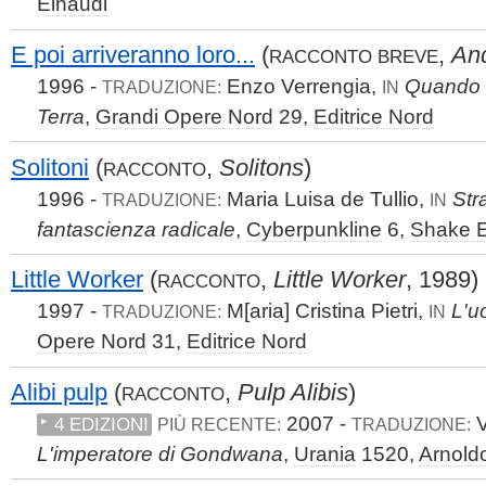
Einaudi
E poi arriveranno loro...
(
,
And
RACCONTO BREVE
1996 -
Enzo Verrengia,
Quando g
TRADUZIONE:
IN
Terra
,
Grandi Opere Nord
29,
Editrice Nord
Solitoni
(
,
Solitons
)
RACCONTO
1996 -
Maria Luisa de Tullio,
Stra
TRADUZIONE:
IN
fantascienza radicale
,
Cyberpunkline
6,
Shake E
Little Worker
(
,
Little Worker
, 1989)
RACCONTO
1997 -
M[aria] Cristina Pietri,
L'u
TRADUZIONE:
IN
Opere Nord
31,
Editrice Nord
Alibi pulp
(
,
Pulp Alibis
)
RACCONTO
2007 -
V
4 EDIZIONI
PIÙ RECENTE:
TRADUZIONE:
L'imperatore di Gondwana
,
Urania
1520,
Arnold