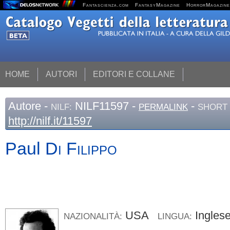
Fantascienza.com
FantasyMagazine
HorrorMagazine
HOME
AUTORI
EDITORI E COLLANE
Autore
-
NILF11597 -
-
NILF:
PERMALINK
SHORT 
http://nilf.it/11597
Paul
Di Filippo
USA
Ingle
NAZIONALITÀ:
LINGUA: