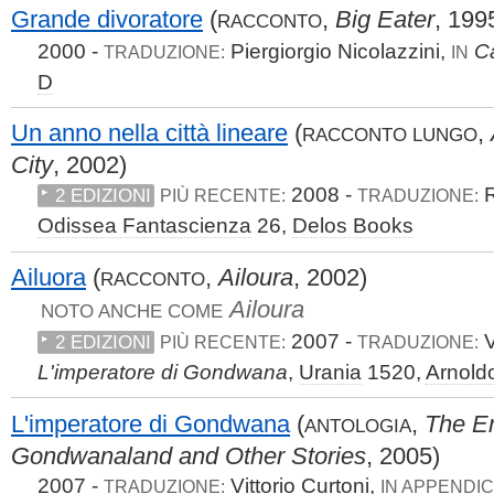
Grande divoratore
(
,
Big Eater
, 199
RACCONTO
2000 -
Piergiorgio Nicolazzini,
Ca
TRADUZIONE:
IN
D
Un anno nella città lineare
(
,
RACCONTO LUNGO
City
, 2002)
2008 -
R
2 EDIZIONI
PIÙ RECENTE:
TRADUZIONE:
Odissea Fantascienza
26,
Delos Books
Ailuora
(
,
Ailoura
, 2002)
RACCONTO
Ailoura
NOTO ANCHE COME
2007 -
V
2 EDIZIONI
PIÙ RECENTE:
TRADUZIONE:
L'imperatore di Gondwana
,
Urania
1520,
Arnold
L'imperatore di Gondwana
(
,
The E
ANTOLOGIA
Gondwanaland and Other Stories
, 2005)
2007 -
Vittorio Curtoni,
TRADUZIONE:
IN APPENDIC