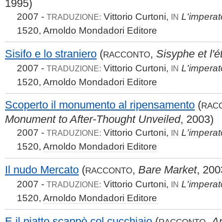
1995)
2007 -
Vittorio Curtoni,
L'impera
TRADUZIONE:
IN
1520,
Arnoldo Mondadori Editore
Sisifo e lo straniero
(
,
Sisyphe et l'é
RACCONTO
2007 -
Vittorio Curtoni,
L'impera
TRADUZIONE:
IN
1520,
Arnoldo Mondadori Editore
Scoperto il monumento al ripensamento
(
RAC
Monument to After-Thought Unveiled
, 2003)
2007 -
Vittorio Curtoni,
L'impera
TRADUZIONE:
IN
1520,
Arnoldo Mondadori Editore
Il nudo Mercato
(
,
Bare Market
, 200
RACCONTO
2007 -
Vittorio Curtoni,
L'impera
TRADUZIONE:
IN
1520,
Arnoldo Mondadori Editore
E il piatto scappò col cucchiaio
(
,
A
RACCONTO