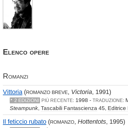
Elenco opere
Romanzi
Vittoria
(
,
Victoria
, 1991)
ROMANZO BREVE
1998 -
M
2 EDIZIONI
PIÙ RECENTE:
TRADUZIONE:
Steampunk
,
Tascabili Fantascienza
45,
Editrice
Il feticcio rubato
(
,
Hottentots
, 1995)
ROMANZO