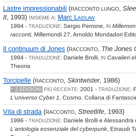
Lastre impressionabili
(
,
Slee
RACCONTO LUNGO
It
, 1993)
Marc
Laidlaw
INSIEME A:
1994 -
Sergio Perrone,
Millemon
TRADUZIONE:
IN
racconti
,
Millemondi
27,
Arnoldo Mondadori Edit
Il continuum di Jones
(
,
The Jones 
RACCONTO
1994 -
Daniele Brolli,
Cavalieri el
TRADUZIONE:
IN
Theoria
Torcipelle
(
,
Skintwister
, 1986)
RACCONTO
2001 -
F
2 EDIZIONI
PIÙ RECENTE:
TRADUZIONE:
L'universo Cyber 1
,
Cosmo. Collana di Fantasc
Vita di strada
(
,
Streetlife
, 1993)
RACCONTO
1996 -
Daniele Brolli e Alessandra 
TRADUZIONE:
L'antologia essenziale del cyberpunk
,
Einaudi Ta