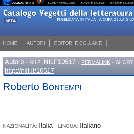
Fantascienza.com
FantasyMagazine
HorrorMagazine
HOME
AUTORI
EDITORI E COLLANE
Autore
-
NILF10517 -
-
NILF:
PERMALINK
SHORT 
http://nilf.it/10517
Roberto
Bontempi
Italia
Italiano
NAZIONALITÀ:
LINGUA: