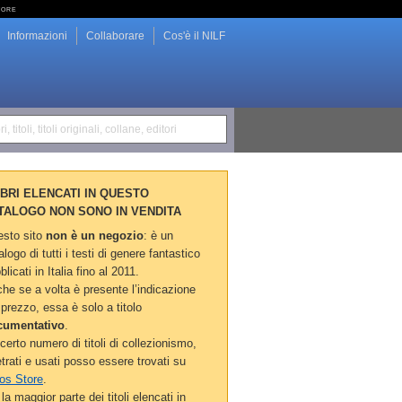
tore
Informazioni
Collaborare
Cos'è il NILF
i, titoli, titoli originali, collane, editori
LIBRI ELENCATI IN QUESTO
TALOGO NON SONO IN VENDITA
sto sito
non è un negozio
: è un
alogo di tutti i testi di genere fantastico
blicati in Italia fino al 2011.
he se a volta è presente l’indicazione
 prezzo, essa è solo a titolo
cumentativo
.
certo numero di titoli di collezionismo,
etrati e usati posso essere trovati su
os Store
.
la maggior parte dei titoli elencati in