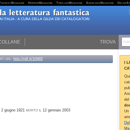
FantasyMagazine
HorrorMagazine
ThrillerMagazine
SherlockMagazine
DelosS
 COLLANE
TROVA
Autor
http://nilf.it/10460
RT URL:
I 
CA
Que
cat
pub
Anc
del
do
2 giugno 1921
12 gennaio 2003
MORTO IL
Un 
arr
Del
Ma 