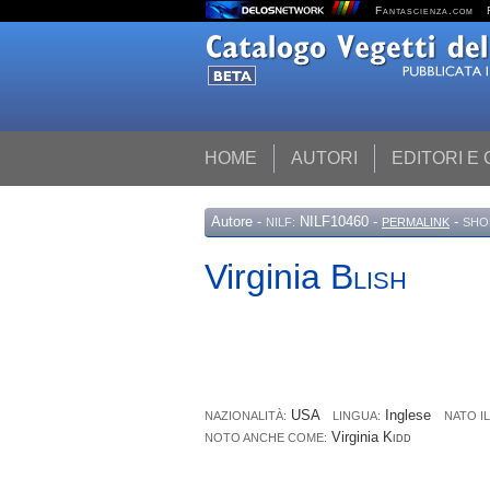
Fantascienza.com
HOME
AUTORI
EDITORI E
Autore
-
NILF10460 -
-
NILF:
PERMALINK
SHO
Virginia
Blish
USA
Inglese
NAZIONALITÀ:
LINGUA:
NATO IL
Virginia
Kidd
NOTO ANCHE COME: