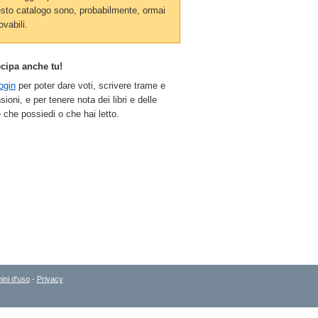
sto catalogo sono, probabilmente, ormai
ovabili.
ecipa anche tu!
ogin
per poter dare voti, scrivere trame e
sioni, e per tenere nota dei libri e delle
 che possiedi o che hai letto.
ini d'uso
-
Privacy