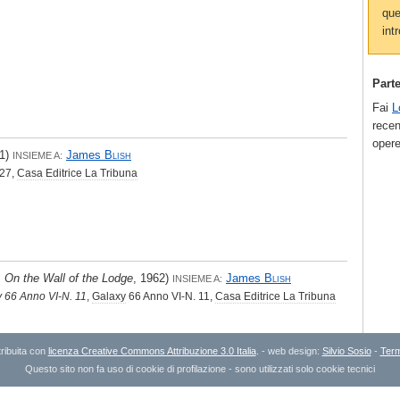
que
intr
Part
Fai
L
recen
opere
61)
James
Blish
INSIEME A:
27,
Casa Editrice La Tribuna
,
On the Wall of the Lodge
, 1962)
James
Blish
INSIEME A:
 66 Anno VI-N. 11
,
Galaxy
66 Anno VI-N. 11,
Casa Editrice La Tribuna
ribuita con
licenza Creative Commons Attribuzione 3.0 Italia
. - web design:
Silvio Sosio
-
Term
Questo sito non fa uso di cookie di profilazione - sono utilizzati solo cookie tecnici