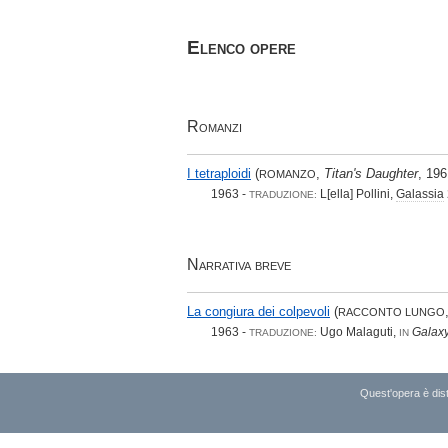
Elenco opere
Romanzi
I tetraploidi
(
,
Titan's Daughter
, 19
ROMANZO
1963 -
L[ella] Pollini,
Galassia
TRADUZIONE:
Narrativa breve
La congiura dei colpevoli
(
RACCONTO LUNGO
1963 -
Ugo Malaguti,
Galaxy
TRADUZIONE:
IN
Quest'opera è dist