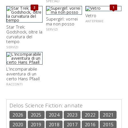
SPECIALI
2
1
Vetro
Supergirl: vorrei
ANTEPRIME
ma non posso
Star Trek:
SERVIZI
Godshock, oltre la
curvatura del
tempo
SERVIZI
L'incomparabile
avventura di un
certo Hans Pfaall
RACCONTI
Delos Science Fiction: annate
2026
2025
2024
2023
2022
2021
2020
2019
2018
2017
2016
2015