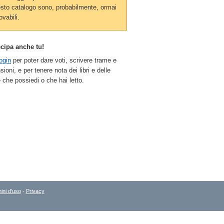
sto catalogo sono, probabilmente, ormai
ovabili.
ecipa anche tu!
ogin
per poter dare voti, scrivere trame e
sioni, e per tenere nota dei libri e delle
 che possiedi o che hai letto.
ini d'uso
-
Privacy