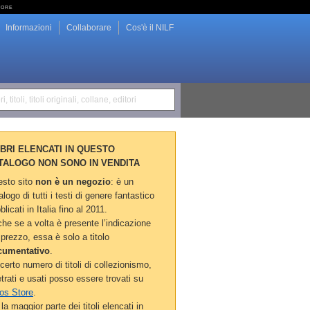
tore
Informazioni
Collaborare
Cos'è il NILF
i, titoli, titoli originali, collane, editori
LIBRI ELENCATI IN QUESTO
TALOGO NON SONO IN VENDITA
sto sito
non è un negozio
: è un
alogo di tutti i testi di genere fantastico
blicati in Italia fino al 2011.
he se a volta è presente l’indicazione
 prezzo, essa è solo a titolo
cumentativo
.
certo numero di titoli di collezionismo,
etrati e usati posso essere trovati su
os Store
.
la maggior parte dei titoli elencati in