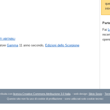
que
intr
Part
Fai
L
recen
i abitabili
opere
atore
Gamma
11 anno secondo,
Edizioni dello Scorpione
ribuita con
licenza Creative Commons Attribuzione 3.0 Italia
. - web design:
Silvio Sosio
-
Term
Questo sito non fa uso di cookie di profilazione - sono utilizzati solo cookie tecnici