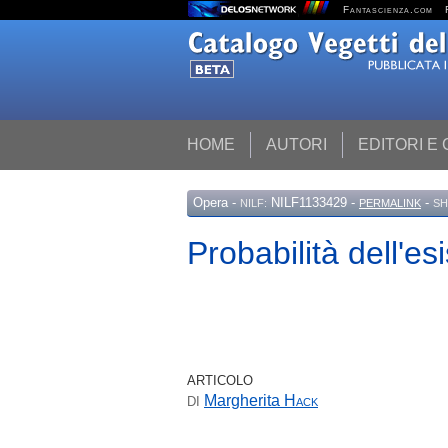
Fantascienza.com
HOME
AUTORI
EDITORI E
Opera
-
NILF1133429 -
-
NILF:
PERMALINK
SH
Probabilità dell'esi
ARTICOLO
Margherita
Hack
DI