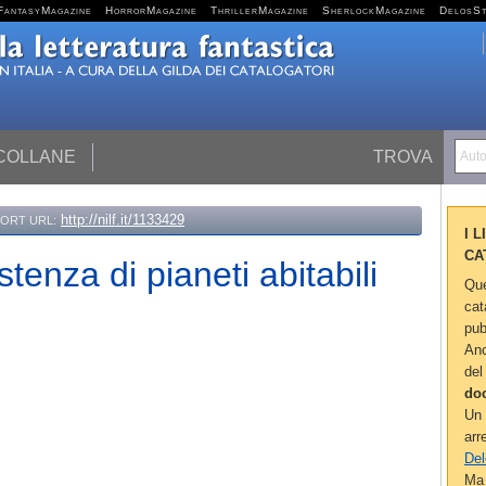
FantasyMagazine
HorrorMagazine
ThrillerMagazine
SherlockMagazine
DelosS
 COLLANE
TROVA
Autor
http://nilf.it/1133429
ORT URL:
I 
CA
stenza di pianeti abitabili
Que
cat
pub
Anc
del
do
Un 
arr
Del
Ma 