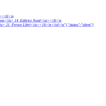
><\/li>\n
ione<\/a> 14,
Editrice Nord<\/a><\/li>\n
/a> 21,
Perseo Libri<\/a><\/li>\n<\/ol>\n"],"status":"silent"}