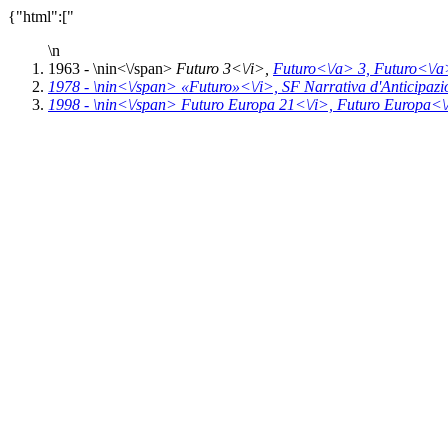
{"html":["
\n
1963 - \n
in<\/span>
Futuro 3<\/i>,
Futuro<\/a> 3,
Futuro<\/a
1978 - \n
in<\/span>
«Futuro»<\/i>,
SF Narrativa d'Anticipaz
1998 - \n
in<\/span>
Futuro Europa 21<\/i>,
Futuro Europa<\