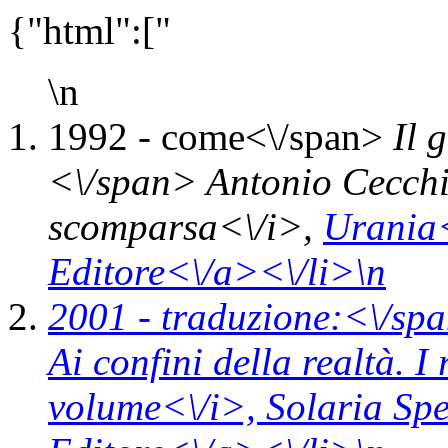
{"html":["
\n
1992 -
come<\/span>
Il 
<\/span> Antonio Cecchi
scomparsa<\/i>,
Urania
Editore<\/a><\/li>\n
2001 -
traduzione:<\/spa
Ai confini della realtà. I
volume<\/i>,
Solaria Sp