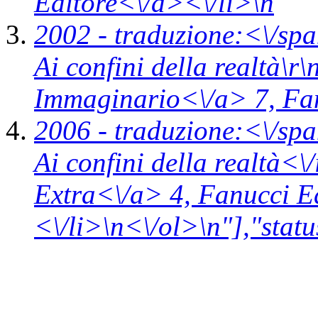
Editore<\/a><\/li>\n
2002 -
traduzione:<\/spa
Ai confini della realtà\r\
Immaginario<\/a> 7,
Fa
2006 -
traduzione:<\/spa
Ai confini della realtà<\
Extra<\/a> 4,
Fanucci E
<\/li>\n<\/ol>\n"],"statu