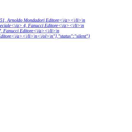
151,
Arnoldo Mondadori Editore<\/a><\/li>\n
peciale<\/a> 4,
Fanucci Editore<\/a><\/li>\n
7,
Fanucci Editore<\/a><\/li>\n
ditore<\/a><\/li>\n<\/ol>\n"],"status":"silent"}