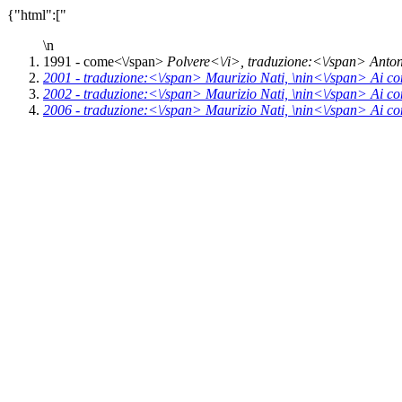
{"html":["
\n
1991 -
come<\/span>
Polvere<\/i>,
traduzione:<\/span> Antonel
2001 -
traduzione:<\/span> Maurizio Nati, \n
in<\/span>
Ai co
2002 -
traduzione:<\/span> Maurizio Nati, \n
in<\/span>
Ai co
2006 -
traduzione:<\/span> Maurizio Nati, \n
in<\/span>
Ai co