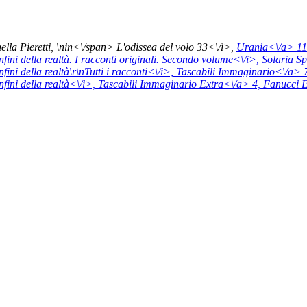
la Pieretti, \n
in<\/span>
L'odissea del volo 33<\/i>,
Urania<\/a> 1
nfini della realtà. I racconti originali. Secondo volume<\/i>,
Solaria S
nfini della realtà\r\nTutti i racconti<\/i>,
Tascabili Immaginario<\/a> 
nfini della realtà<\/i>,
Tascabili Immaginario Extra<\/a> 4,
Fanucci E