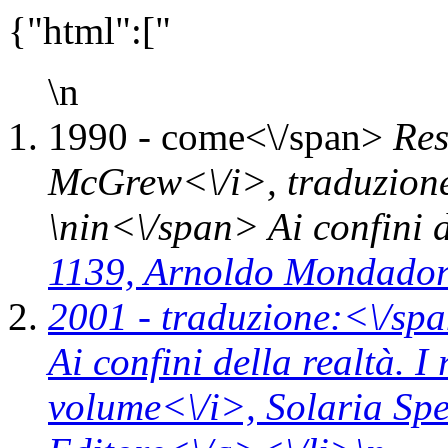
{"html":["
\n
1990 -
come<\/span>
Res
McGrew<\/i>,
traduzion
\n
in<\/span>
Ai confini 
1139,
Arnoldo Mondadori
2001 -
traduzione:<\/spa
Ai confini della realtà. I
volume<\/i>,
Solaria Sp