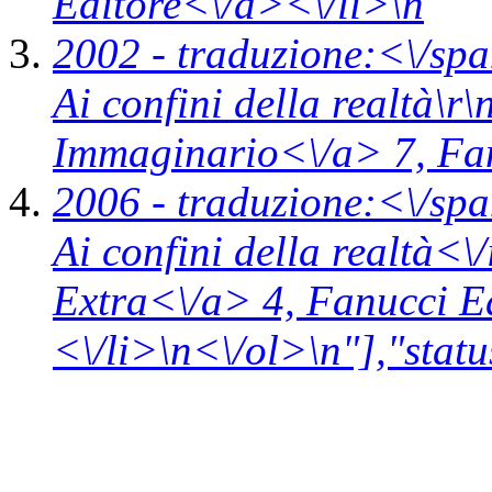
Editore<\/a><\/li>\n
2002 -
traduzione:<\/spa
Ai confini della realtà\r\
Immaginario<\/a> 7,
Fa
2006 -
traduzione:<\/spa
Ai confini della realtà<\
Extra<\/a> 4,
Fanucci E
<\/li>\n<\/ol>\n"],"statu