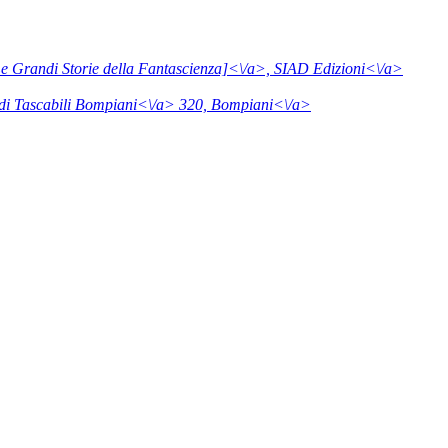
e Grandi Storie della Fantascienza]<\/a>,
SIAD Edizioni<\/a>
di Tascabili Bompiani<\/a> 320,
Bompiani<\/a>