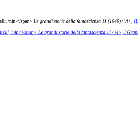
li, \n
in<\/span>
Le grandi storie della fantascienza 11 (1949)<\/i>,
[L
elli, \n
in<\/span>
Le grandi storie della fantascienza 11<\/i>,
I Gran