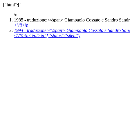
{"html":["
\n
1985 -
traduzione:<\/span> Giampaolo Cossato e Sandro Sandrel
<\/li>\n
1994 -
traduzione:<\/span> Giampaolo Cossato e Sandro Sandr
<\/li>\n<\/ol>\n"],"status":"silent"}