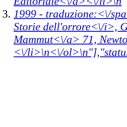
Editoriale<\/a><\/li>\n
1999 -
traduzione:<\/spa
Storie dell'orrore<\/i>,
G
Mammut<\/a> 71,
Newt
<\/li>\n<\/ol>\n"],"statu