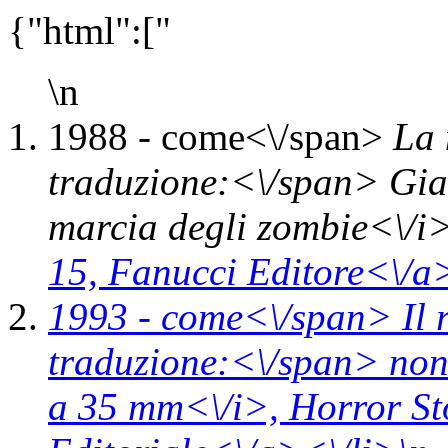
{"html":["
\n
1988 -
come<\/span>
La 
traduzione:<\/span> Gian
marcia degli zombie<\/i
15,
Fanucci Editore<\/a
1993 -
come<\/span>
Il 
traduzione:<\/span> non 
a 35 mm<\/i>,
Horror St