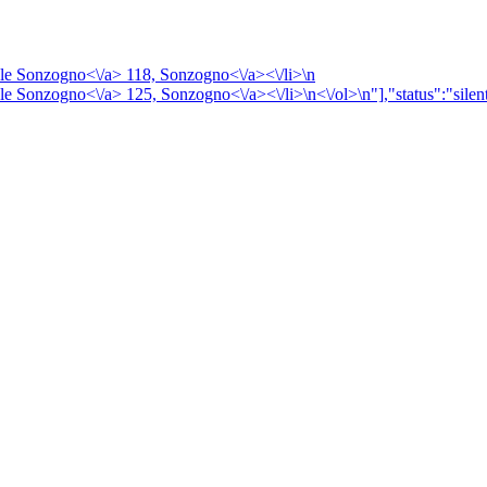
le Sonzogno<\/a> 118,
Sonzogno<\/a><\/li>\n
le Sonzogno<\/a> 125,
Sonzogno<\/a><\/li>\n<\/ol>\n"],"status":"silen