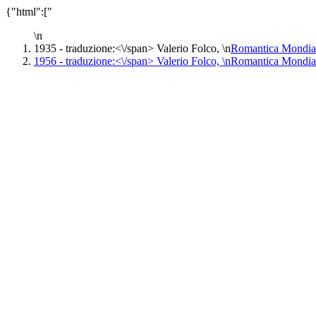
{"html":["
\n
1935 -
traduzione:<\/span> Valerio Folco, \n
Romantica Mondia
1956 -
traduzione:<\/span> Valerio Folco, \n
Romantica Mondia