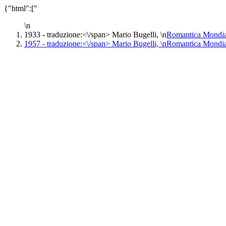
{"html":["
\n
1933 -
traduzione:<\/span> Mario Bugelli, \n
Romantica Mondia
1957 -
traduzione:<\/span> Mario Bugelli, \n
Romantica Mondia