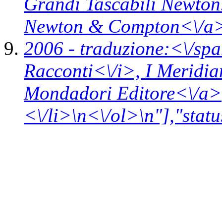
Grandi Tascabili Newton.
Newton & Compton<\/a>
2006 -
traduzione:<\/spa
Racconti<\/i>,
I Meridia
Mondadori Editore<\/a>
<\/li>\n<\/ol>\n"],"statu