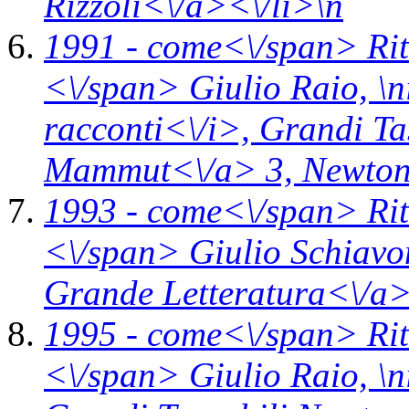
Rizzoli<\/a><\/li>\n
1991 -
come<\/span>
Ri
<\/span> Giulio Raio, \n
racconti<\/i>,
Grandi Ta
Mammut<\/a> 3,
Newton
1993 -
come<\/span>
Ri
<\/span> Giulio Schiavon
Grande Letteratura<\/a
1995 -
come<\/span>
Ri
<\/span> Giulio Raio, \n