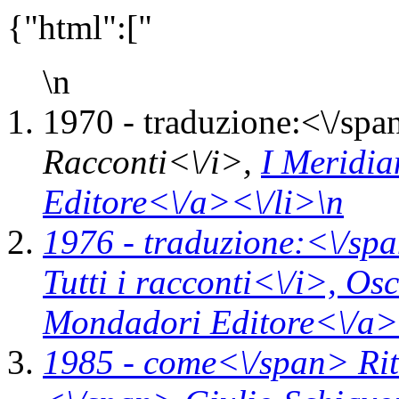
{"html":["
\n
1970 -
traduzione:<\/spa
Racconti<\/i>,
I Meridi
Editore<\/a><\/li>\n
1976 -
traduzione:<\/spa
Tutti i racconti<\/i>,
Osc
Mondadori Editore<\/a>
1985 -
come<\/span>
Ri