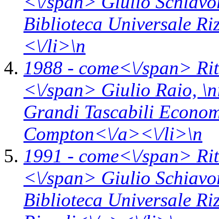
<\/span> Giulio Schiavon
Biblioteca Universale Ri
<\/li>\n
1988 -
come<\/span>
Ri
<\/span> Giulio Raio, \n
Grandi Tascabili Econo
Compton<\/a><\/li>\n
1991 -
come<\/span>
Ri
<\/span> Giulio Schiavon
Biblioteca Universale Riz