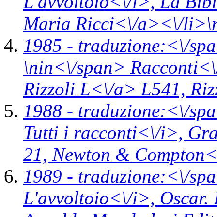
L'avvoltoio<\/i>,
La Bibl
Maria Ricci<\/a><\/li>\
1985 -
traduzione:<\/spa
\n
in<\/span>
Racconti<\
Rizzoli L<\/a> L541,
Riz
1988 -
traduzione:<\/spa
Tutti i racconti<\/i>,
Gra
21,
Newton & Compton<\
1989 -
traduzione:<\/spa
L'avvoltoio<\/i>,
Oscar. 