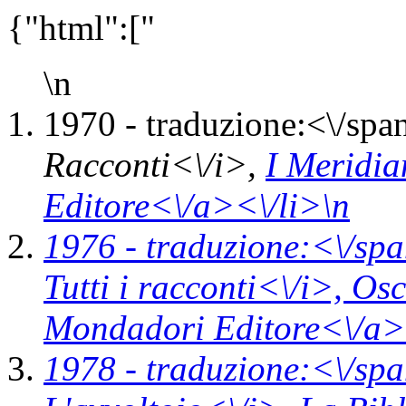
{"html":["
\n
1970 -
traduzione:<\/spa
Racconti<\/i>,
I Meridi
Editore<\/a><\/li>\n
1976 -
traduzione:<\/spa
Tutti i racconti<\/i>,
Osc
Mondadori Editore<\/a>
1978 -
traduzione:<\/spa