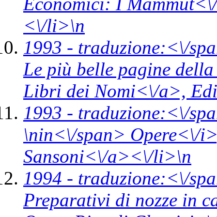
Economici: I Mammut<\
<\/li>\n
1993 -
traduzione:<\/spa
Le più belle pagine della
Libri dei Nomi<\/a>,
Edi
1993 -
traduzione:<\/spa
\n
in<\/span>
Opere<\/i
Sansoni<\/a><\/li>\n
1994 -
traduzione:<\/spa
Preparativi di nozze in c