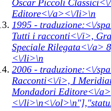
Oscar Piccoli Classici<\
Editore<\/a><\/li>\n
1995 -
traduzione:<\/spa
Tutti i racconti<\/i>,
Gra
Speciale Rilegata<\/a> 
<\/li>\n
2006 -
traduzione:<\/spa
Racconti<\/i>,
I Meridia
Mondadori Editore<\/a>
<\/li>\n<\/ol>\n"],"statu